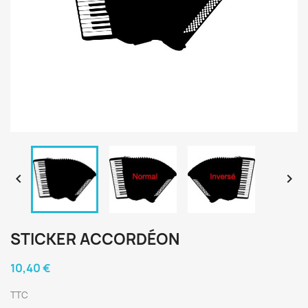


STICKER ACCORDÉON
10,40 €
TTC