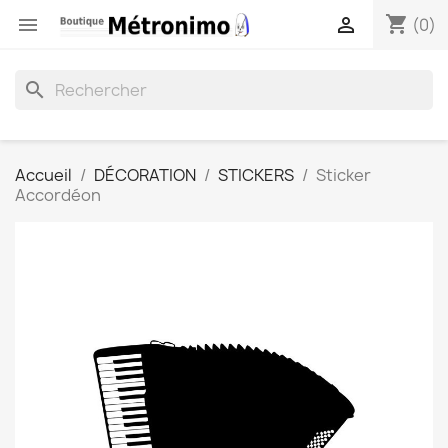
shopping_cart


(0)
search
Accueil
DÉCORATION
STICKERS
Sticker
Accordéon