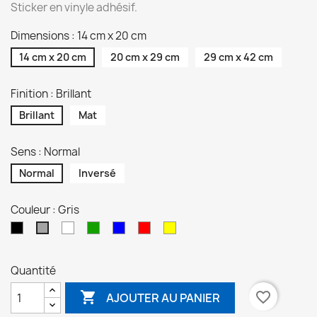
Sticker en vinyle adhésif.
Dimensions : 14 cm x 20 cm
14 cm x 20 cm
20 cm x 29 cm
29 cm x 42 cm
Finition : Brillant
Brillant
Mat
Sens : Normal
Normal
Inversé
Couleur : Gris
Noir
Blanc
Vert
Bleu
Rouge
Jaune
Gris
Quantité

favorite_border
AJOUTER AU PANIER