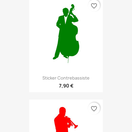
favorite_border
Sticker Contrebassiste
7,90 €
favorite_border