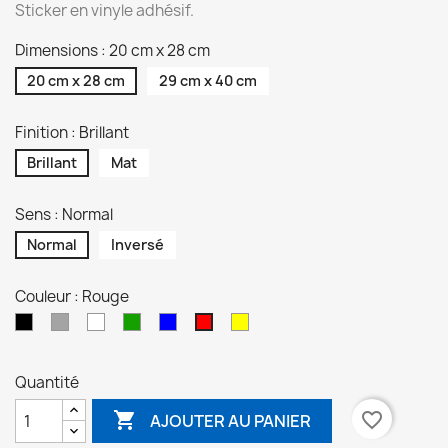
Sticker en vinyle adhésif.
Dimensions : 20 cm x 28 cm
20 cm x 28 cm
29 cm x 40 cm
Finition : Brillant
Brillant
Mat
Sens : Normal
Normal
Inversé
Couleur : Rouge
Noir
Gris
Blanc
Vert
Bleu
Jaune
Rouge
Quantité

favorite_border
AJOUTER AU PANIER