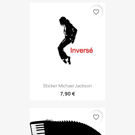
favorite_border
Sticker Michael Jackson
7,90 €
favorite_border