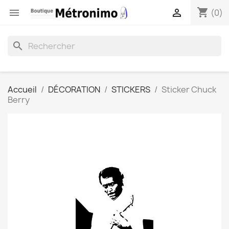
shopping_cart


(0)
search
Accueil
DÉCORATION
STICKERS
Sticker Chuck
Berry