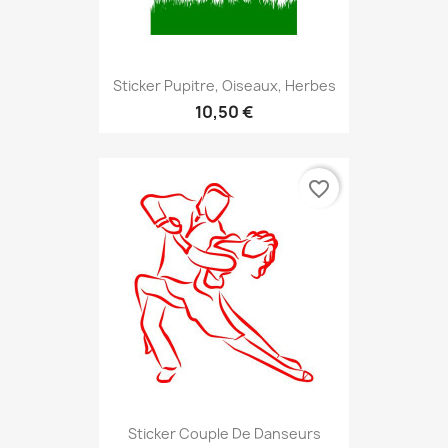
Sticker Pupitre, Oiseaux, Herbes
10,50 €
favorite_border
Sticker Couple De Danseurs