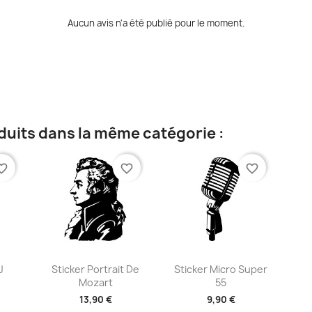
Aucun avis n'a été publié pour le moment.
duits dans la même catégorie :
te_border
favorite_border
favorite_border
ide
Aperçu rapide
Aperçu rapide


J
Sticker Portrait De
Sticker Micro Super
Mozart
55
13,90 €
9,90 €
+2
+2