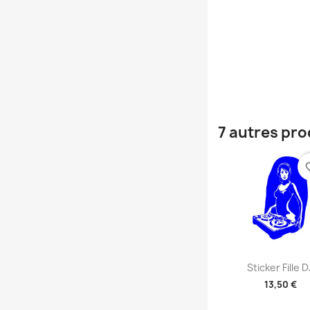
7 autres pro
favori
Aperçu rap

Sticker Fille D
13,50 €
+2