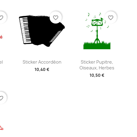
te_border
favorite_border
favorite_border
ide
Aperçu rapide
Aperçu rapide


el
Sticker Accordéon
Sticker Pupitre,
Oiseaux, Herbes
10,40 €
10,50 €
+2
+2
te_border