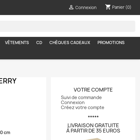
shopping_cart

Panier
(0)
Connexion
VÊTEMENTS
CD
CHÈQUES CADEAUX
PROMOTIONS
ERRY
VOTRE COMPTE
Suivi de commande
Connexion
Créez votre compte
*****
LIVRAISON GRATUITE
À PARTIR DE 35 EUROS
40 cm