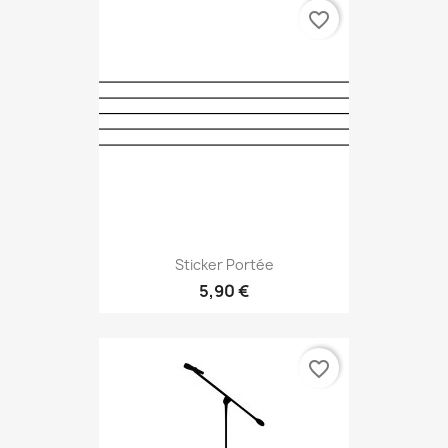
favorite_border
Sticker Portée
5,90 €
favorite_border