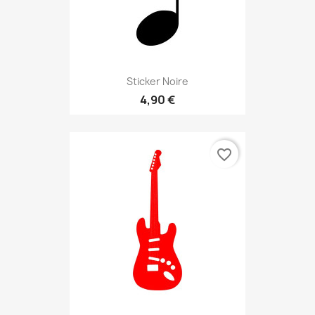
Sticker Noire
4,90 €
favorite_border