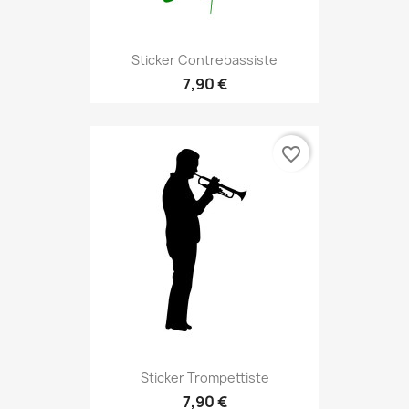
Sticker Contrebassiste
7,90 €
favorite_border
Sticker Trompettiste
7,90 €