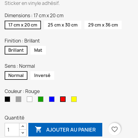
Sticker en vinyle adhésif.
Dimensions : 17 cm x 20 cm
17 cm x 20 cm
25 cm x 30 cm
29 cm x 36 cm
Finition : Brillant
Brillant
Mat
Sens : Normal
Normal
Inversé
Couleur : Rouge
Noir
Gris
Blanc
Vert
Bleu
Jaune
Rouge
Quantité

favorite_border
AJOUTER AU PANIER