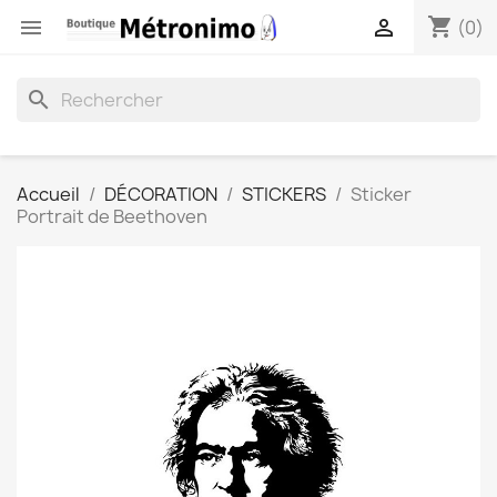
shopping_cart


(0)
search
Accueil
DÉCORATION
STICKERS
Sticker
Portrait de Beethoven