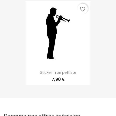
favorite_border
Sticker Trompettiste
7,90 €