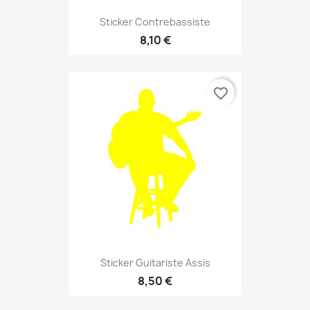
Sticker Contrebassiste
8,10 €
favorite_border
Sticker Guitariste Assis
8,50 €