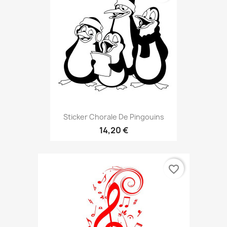
Sticker Chorale De Pingouins
14,20 €
favorite_border