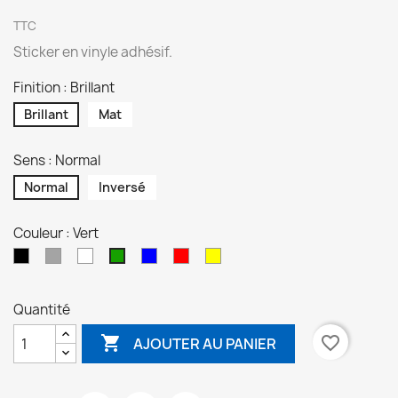
TTC
Sticker en vinyle adhésif.
Finition : Brillant
Brillant
Mat
Sens : Normal
Normal
Inversé
Couleur : Vert
Noir
Gris
Blanc
Bleu
Rouge
Jaune
Vert
Quantité

favorite_border
AJOUTER AU PANIER