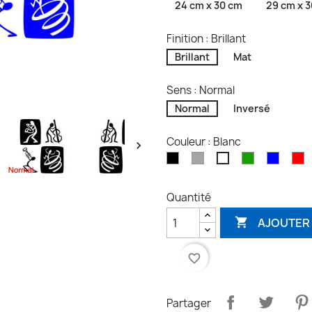
24 cm x 30 cm
29 cm x 
Finition : Brillant
Brillant
Mat
Sens : Normal
Normal
Inversé
Couleur : Blanc

Noir
Gris
Vert
Bleu
R
Blanc
Quantité
AJOUTER 

favorite_border
Partager