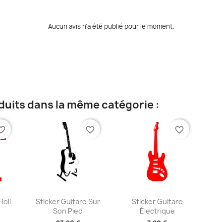
Aucun avis n'a été publié pour le moment.
duits dans la même catégorie :
te_border
favorite_border
favorite_border
ide
Aperçu rapide
Aperçu rapide


Roll
Sticker Guitare Sur
Sticker Guitare
Son Pied
Électrique