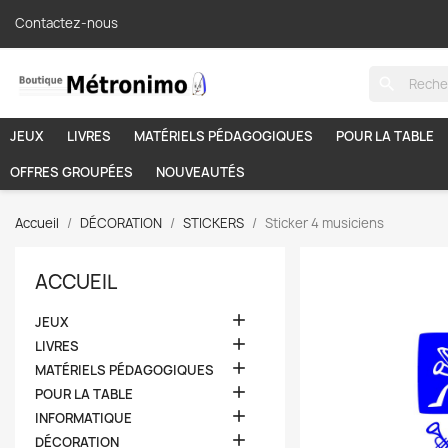
Contactez-nous
search
JEUX
LIVRES
MATÉRIELS PÉDAGOGIQUES
POUR LA TABLE
OFFRES GROUPÉES
NOUVEAUTÉS
Accueil
DÉCORATION
STICKERS
Sticker 4 musiciens
ACCUEIL

JEUX

LIVRES

MATÉRIELS PÉDAGOGIQUES

POUR LA TABLE

INFORMATIQUE

DÉCORATION