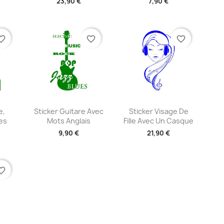
23,90 €
7,90 €
+2
+2
te_border
favorite_border
favorite_border
ide
Aperçu rapide
Aperçu rapide


e,
Sticker Guitare Avec
Sticker Visage De
es
Mots Anglais
Fille Avec Un Casque
9,90 €
21,90 €
+2
+2
te_border