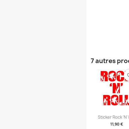
7 autres pro
favori
Aperçu rap

Sticker Rock 'n' 
11,90 €