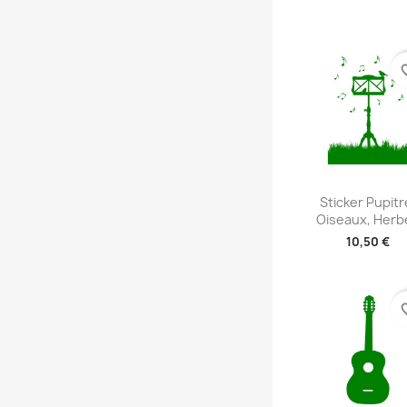
+2
favori
Aperçu rap

Sticker Pupitr
Oiseaux, Herb
10,50 €
+2
favori