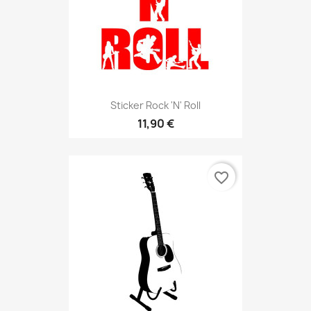
Sticker Rock 'n' Roll
11,90 €
favorite_border