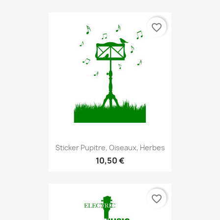
favorite_border
Sticker Pupitre, Oiseaux, Herbes
10,50 €
favorite_border