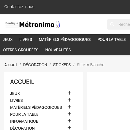
Contactez-nous
search
JEUX
LIVRES
MATÉRIELS PÉDAGOGIQUES
POUR LA TABLE
OFFRES GROUPÉES
NOUVEAUTÉS
Accueil
DÉCORATION
STICKERS
Sticker Blanche
ACCUEIL

JEUX

LIVRES

MATÉRIELS PÉDAGOGIQUES

POUR LA TABLE

INFORMATIQUE

DÉCORATION