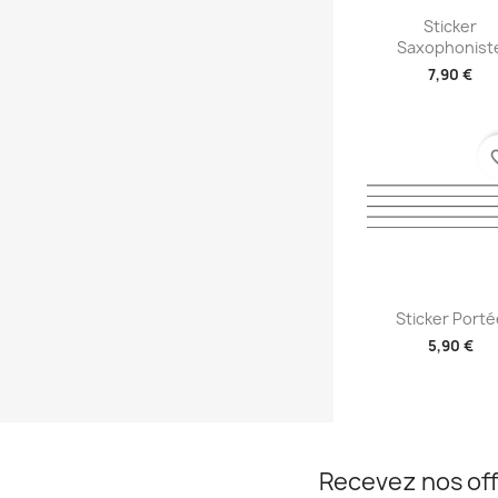
Aperçu rap

Sticker
Saxophonist
7,90 €
+2
favori
Aperçu rap

Sticker Porté
5,90 €
+2
Recevez nos off