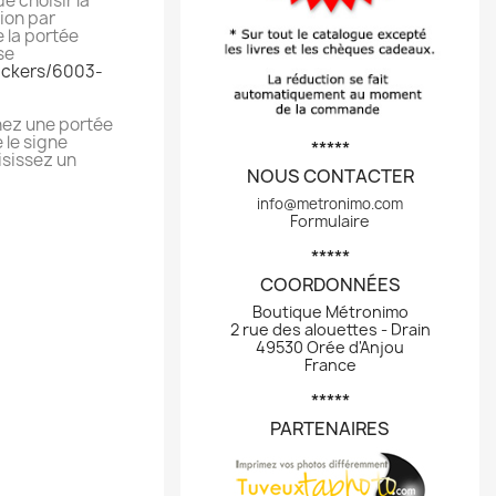
e choisir la
tion par
 la portée
se
ickers/6003-
nez une portée
 le signe
*****
isissez un
NOUS CONTACTER
info@metronimo.com
Formulaire
*****
COORDONNÉES
Boutique Métronimo
2 rue des alouettes - Drain
49530 Orée d'Anjou
France
*****
PARTENAIRES