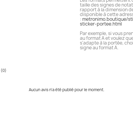
Les formats permettent d
taille des signes de nota
rapport à la dimension de
disponible à cette adres
:
metronimo.boutique/st
sticker-portee.html
Par exemple, si vous pre
au format A et voulez que
s'adapte à la portée, cho
signe au format A.
 (0)
Aucun avis n'a été publié pour le moment.