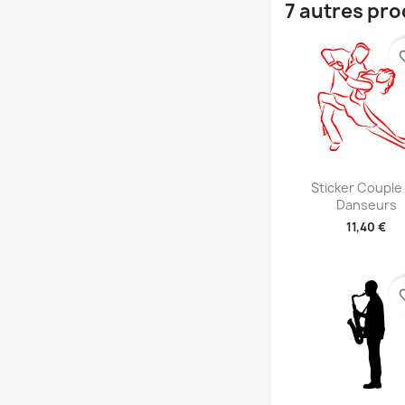
7 autres pro
favori
Aperçu rap

Sticker Couple
Danseurs
11,40 €
+2
favori