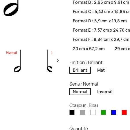
Format B : 2,95 cm x 9,91 cm
Format C : 4,43 cm x 14,86 c
Format D : 5,9 cm x 19,8 cm
Format E : 7,37 cm x 24,76 c
Format F : 8,84 cm x 29,7 cm
20 cm x 67,2 cm
29 cm x

Finition : Brillant
Brillant
Mat
Sens : Normal
Normal
Inversé
Couleur : Bleu
Noir
Gris
Blanc
Vert
R
Bleu
Quantité