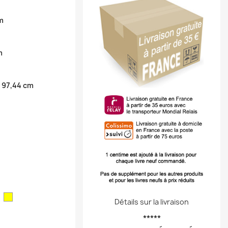
m
m
 97,44 cm
ouge
Jaune
Détails sur la livraison
*****