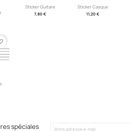
ide
Aperçu rapide
Aperçu rapide


Sticker Guitare
Sticker Casque
e
7,80 €
11,20 €
+2
+2
te_border
ide
e
res spéciales