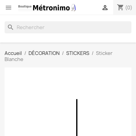
shopping_cart


(0)
search
Accueil
DÉCORATION
STICKERS
Sticker
Blanche