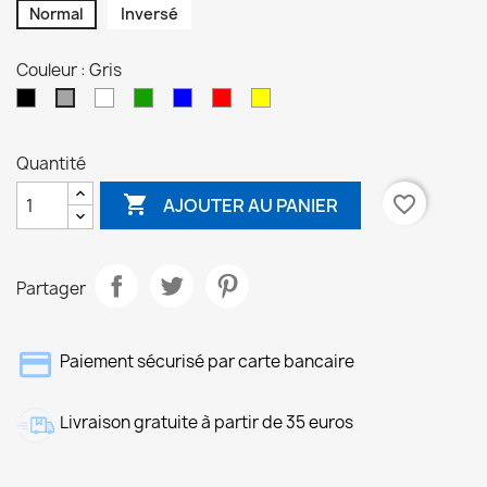
Normal
Inversé
Couleur : Gris
Noir
Blanc
Vert
Bleu
Rouge
Jaune
Gris
Quantité

favorite_border
AJOUTER AU PANIER
Partager
Paiement sécurisé par carte bancaire
Livraison gratuite à partir de 35 euros