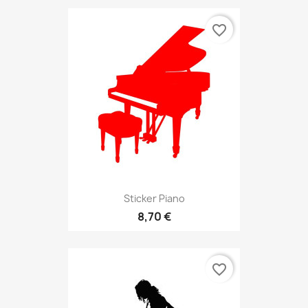
favorite_border
Sticker Piano
8,70 €
favorite_border