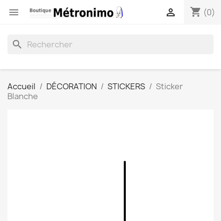
shopping_cart


(0)
search
Accueil
DÉCORATION
STICKERS
Sticker
Blanche