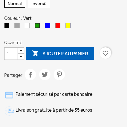
Normal
Inversé
Couleur : Vert
Noir
Gris
Blanc
Bleu
Rouge
Jaune
Vert
Quantité

favorite_border
AJOUTER AU PANIER
Partager
Paiement sécurisé par carte bancaire
Livraison gratuite à partir de 35 euros