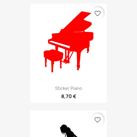
favorite_border
Sticker Piano
8,70 €
favorite_border