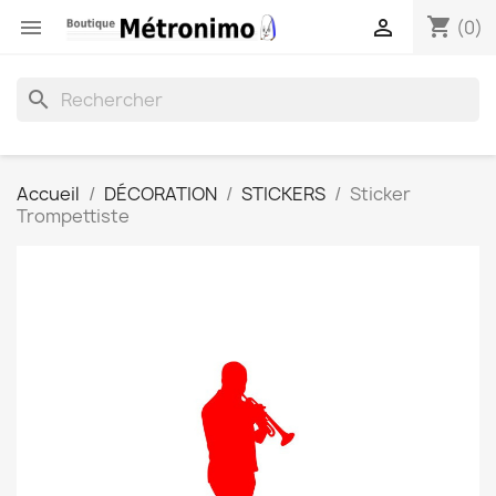
shopping_cart


(0)
search
Accueil
DÉCORATION
STICKERS
Sticker
Trompettiste