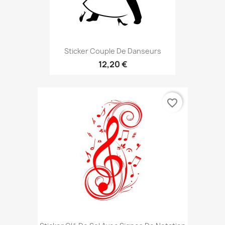
Sticker Couple De Danseurs
12,20 €
favorite_border