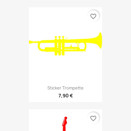
favorite_border
Sticker Trompette
7,90 €
favorite_border