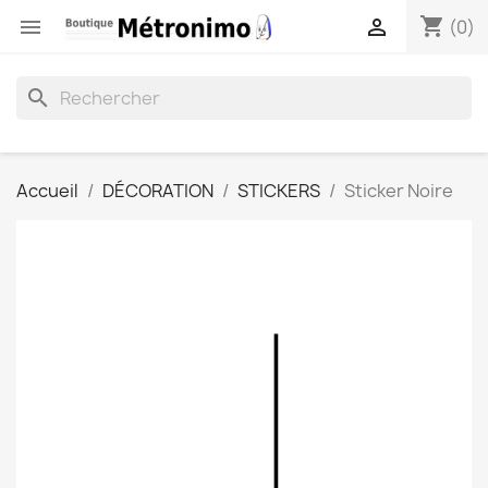
shopping_cart


(0)
search
Accueil
DÉCORATION
STICKERS
Sticker Noire