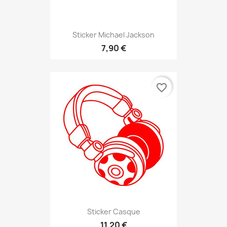
Sticker Michael Jackson
7,90 €
favorite_border
Sticker Casque
11,20 €