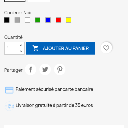
Couleur : Noir
Gris
Blanc
Vert
Bleu
Rouge
Jaune
Noir
Quantité

favorite_border
AJOUTER AU PANIER
Partager
Paiement sécurisé par carte bancaire
Livraison gratuite à partir de 35 euros