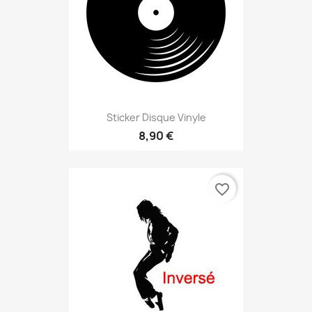
Sticker Disque Vinyle
8,90 €
favorite_border