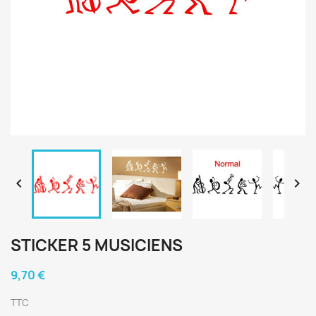


STICKER 5 MUSICIENS
9,70 €
TTC