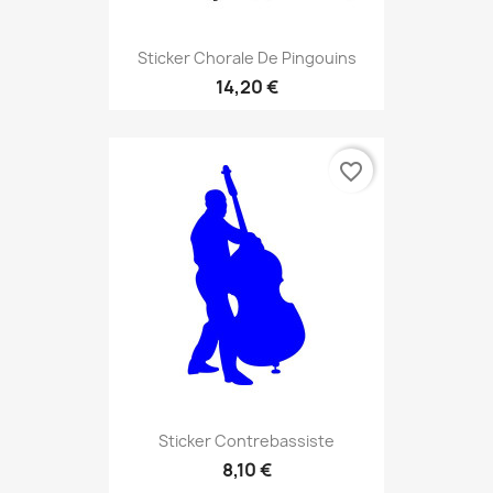
Sticker Chorale De Pingouins
14,20 €
favorite_border
Sticker Contrebassiste
8,10 €