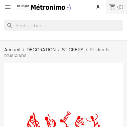
shopping_cart


(0)
search
Accueil
DÉCORATION
STICKERS
Sticker 5
musiciens