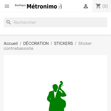
shopping_cart


(0)
search
Accueil
DÉCORATION
STICKERS
Sticker
contrebassiste