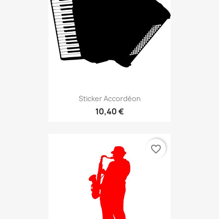
Sticker Accordéon
10,40 €
favorite_border