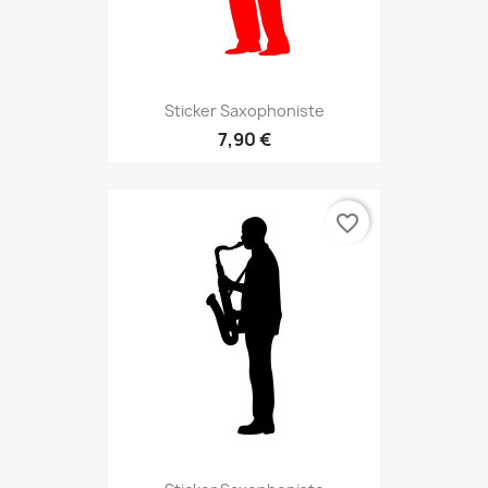
Sticker Saxophoniste
7,90 €
favorite_border