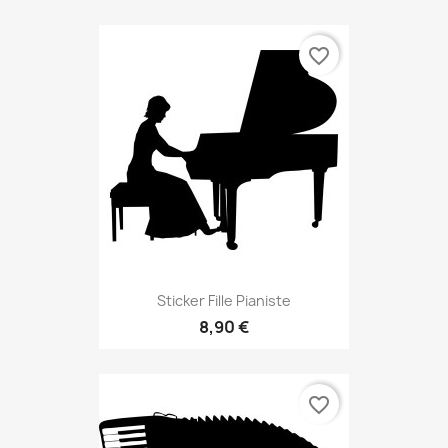
favorite_border
Sticker Fille Pianiste
8,90 €
favorite_border