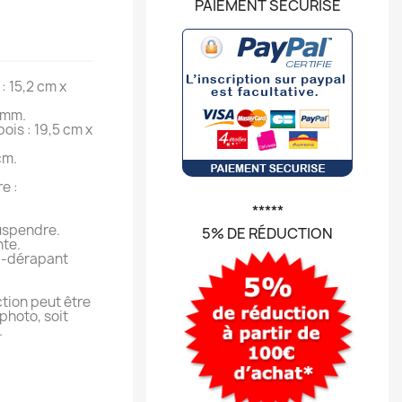
PAIEMENT SÉCURISÉ
: 15,2 cm x
 mm.
ois : 19,5 cm x
cm.
e :
*****
uspendre.
5% DE RÉDUCTION
nte.
ti-dérapant
tion peut être
photo, soit
.