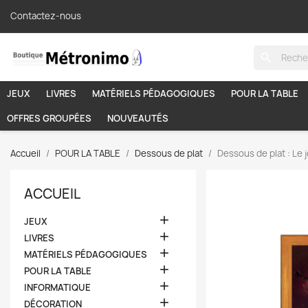
Contactez-nous
search
JEUX
LIVRES
MATÉRIELS PÉDAGOGIQUES
POUR LA TABLE
OFFRES GROUPÉES
NOUVEAUTÉS
Accueil
POUR LA TABLE
Dessous de plat
Dessous de plat : Le 
ACCUEIL

JEUX

LIVRES

MATÉRIELS PÉDAGOGIQUES

POUR LA TABLE

INFORMATIQUE

DÉCORATION