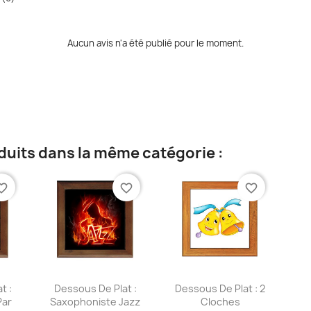
Aucun avis n'a été publié pour le moment.
duits dans la même catégorie :
te_border
favorite_border
favorite_border
ide
Aperçu rapide
Aperçu rapide


t :
Dessous De Plat :
Dessous De Plat : 2
Par
Saxophoniste Jazz
Cloches