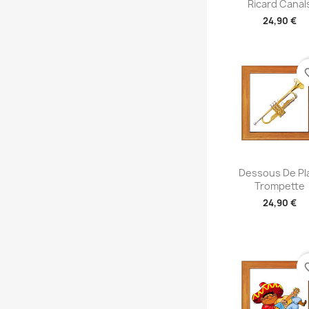
Ricard Canal
24,90 €
favori
Aperçu rap

Dessous De Pla
Trompette
24,90 €
favori