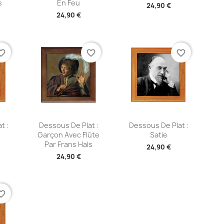
s
En Feu
24,90 €
24,90 €
te_border
favorite_border
favorite_border
ide
Aperçu rapide
Aperçu rapide


t :
Dessous De Plat :
Dessous De Plat :
Garçon Avec Flûte
Satie
Par Frans Hals
24,90 €
24,90 €
te_border