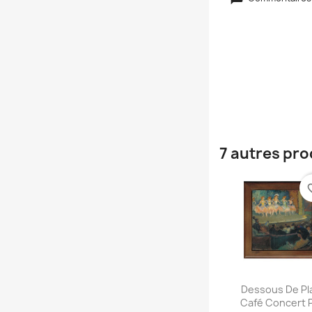
7 autres pro
favori
Aperçu rap

Dessous De Pla
Café Concert 