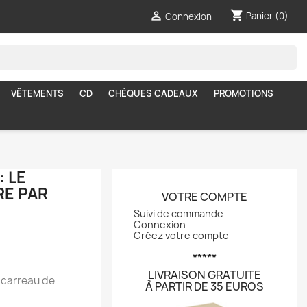
shopping_cart

Panier
(0)
Connexion
VÊTEMENTS
CD
CHÈQUES CADEAUX
PROMOTIONS
: LE
RE PAR
VOTRE COMPTE
Suivi de commande
Connexion
Créez votre compte
*****
LIVRAISON GRATUITE
 carreau de
À PARTIR DE 35 EUROS