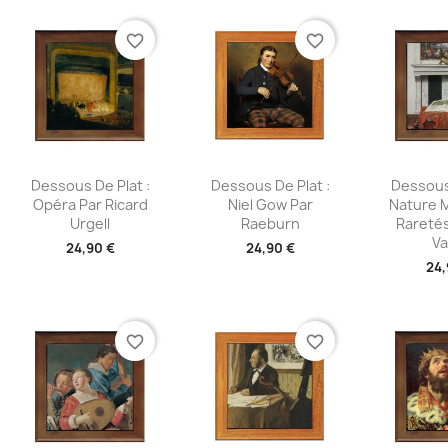
favorite_border
favorite_border
Aperçu rapide
Aperçu rapide
Aperç



Dessous De Plat :
Dessous De Plat :
Dessous 
Opéra Par Ricard
Niel Gow Par
Nature 
Urgell
Raeburn
Raretés
Va
24,90 €
24,90 €
24,
favorite_border
favorite_border