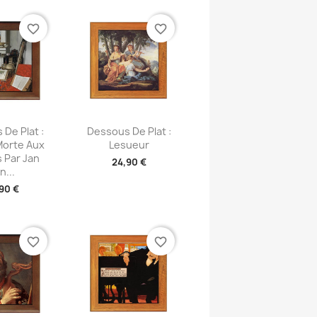
favorite_border
favorite_border
u rapide
Aperçu rapide

De Plat :
Dessous De Plat :
Morte Aux
Lesueur
 Par Jan
24,90 €
n...
90 €
favorite_border
favorite_border