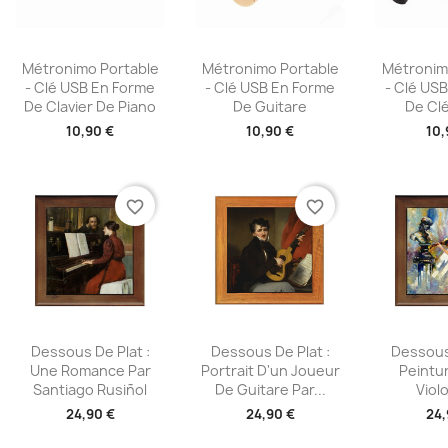
Aperçu rapide
Aperçu rapide
Aperç



Métronimo Portable
Métronimo Portable
Métronim
- Clé USB En Forme
- Clé USB En Forme
- Clé US
De Clavier De Piano
De Guitare
De Clé
10,90 €
10,90 €
10,
favorite_border
favorite_border
Aperçu rapide
Aperçu rapide
Aperç



Dessous De Plat :
Dessous De Plat :
Dessous 
Une Romance Par
Portrait D'un Joueur
Peintu
Santiago Rusiñol
De Guitare Par...
Viol
24,90 €
24,90 €
24,