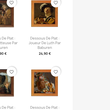
favorite_border
favorite_border
u rapide
Aperçu rapide

De Plat :
Dessous De Plat :
tteuse Par
Joueur De Luth Par
uren
Baburen
90 €
24,90 €
favorite_border
favorite_border
u rapide
Aperçu rapide

De Plat :
Dessous De Plat :