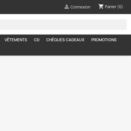
shopping_cart

Panier
(0)
Connexion
VÊTEMENTS
CD
CHÈQUES CADEAUX
PROMOTIONS