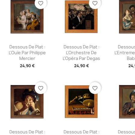
favorite_border
favorite_border
Aperçu rapide
Aperçu rapide
Aperç



Dessous De Plat :
Dessous De Plat :
Dessous 
L'Ouïe Par Philippe
L'Orchestre De
L'Entreme
Mercier
L'Opéra Par Degas
Bab
24,90 €
24,90 €
24,
favorite_border
favorite_border
Aperçu rapide
Aperçu rapide
Aperç



Dessous De Plat :
Dessous De Plat :
Dessous 