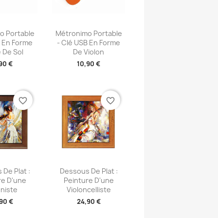
u rapide
Aperçu rapide

o Portable
Métronimo Portable
B En Forme
- Clé USB En Forme
 De Sol
De Violon
90 €
10,90 €
favorite_border
favorite_border
u rapide
Aperçu rapide

De Plat :
Dessous De Plat :
re D'une
Peinture D'une
oniste
Violoncelliste
90 €
24,90 €