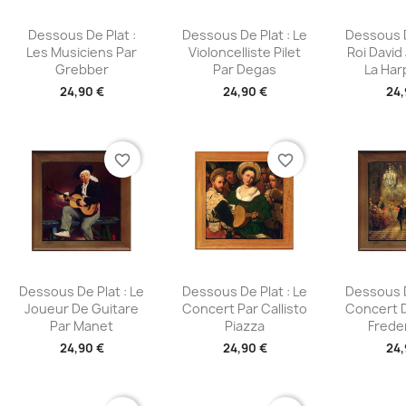
Aperçu rapide
Aperçu rapide
Aperç



Dessous De Plat :
Dessous De Plat : Le
Dessous D
Les Musiciens Par
Violoncelliste Pilet
Roi David
Grebber
Par Degas
La Harp
24,90 €
24,90 €
24,
favorite_border
favorite_border
Aperçu rapide
Aperçu rapide
Aperç



Dessous De Plat : Le
Dessous De Plat : Le
Dessous D
Joueur De Guitare
Concert Par Callisto
Concert D
Par Manet
Piazza
Freder
24,90 €
24,90 €
24,