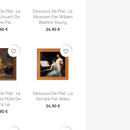
u rapide
Aperçu rapide

e Plat : Le
Dessous De Plat : Le
 Jouant De
Musicien Par William
e Par...
Blamire Young
90 €
24,90 €
favorite_border
favorite_border
u rapide
Aperçu rapide

e Plat : Le
Dessous De Plat : La
e Flûte De
Sonate Par Wiles
ic Le...
24,90 €
90 €