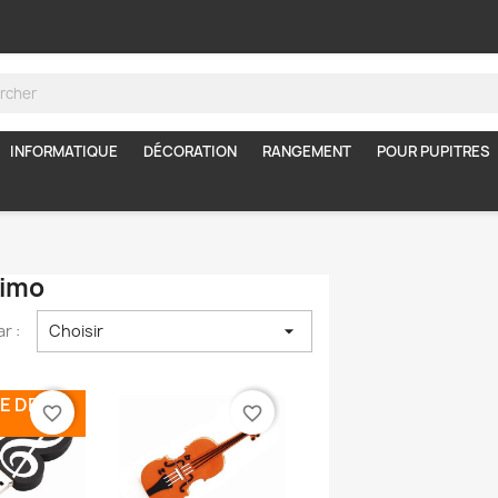
INFORMATIQUE
DÉCORATION
RANGEMENT
POUR PUPITRES
nimo
ar :
Choisir

E DE
favorite_border
favorite_border