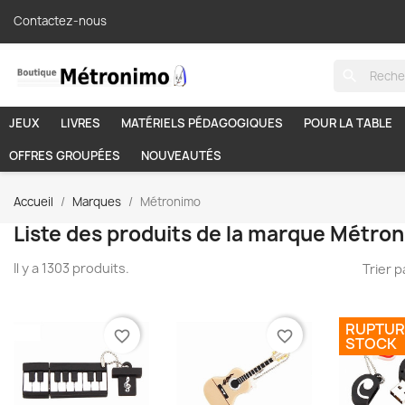
Contactez-nous
search
JEUX
LIVRES
MATÉRIELS PÉDAGOGIQUES
POUR LA TABLE
OFFRES GROUPÉES
NOUVEAUTÉS
Accueil
Marques
Métronimo
Liste des produits de la marque Métro
Il y a 1303 produits.
Trier p
RUPTUR
favorite_border
favorite_border
STOCK