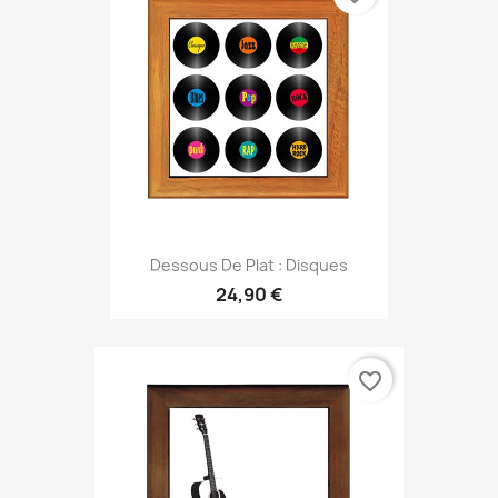
Dessous De Plat : Disques
24,90 €
favorite_border