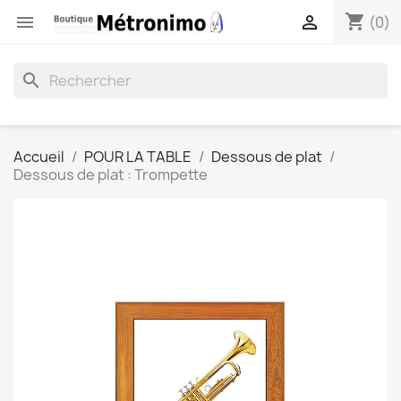
shopping_cart


(0)
search
Accueil
POUR LA TABLE
Dessous de plat
Dessous de plat : Trompette