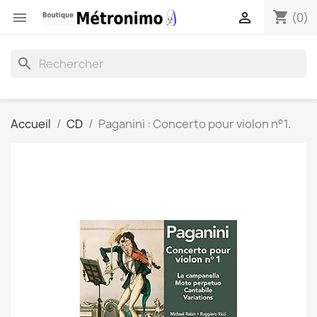
shopping_cart


(0)
search
Accueil
CD
Paganini : Concerto pour violon n°1.