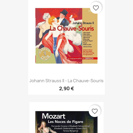
favorite_border
Johann Strauss II - La Chauve-Souris
2,90 €
favorite_border