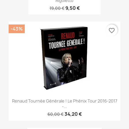
Rigoletto
9,50 €
19,00 €
-43%
favorite_border
Renaud Tournée Générale ! Le Phénix Tour 2016-2017
-...
34,20 €
60,00 €