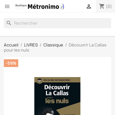
shopping_cart


(0)
search
Accueil
LIVRES
Classique
Découvrir La Callas
pour les nuls
-59%