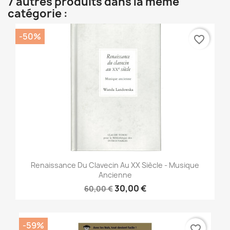
7 autres produits dans la même
catégorie :
-50%
favorite_border
Renaissance Du Clavecin Au XX Siècle - Musique
Ancienne
30,00 €
60,00 €
-59%
favorite_border