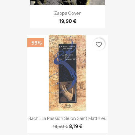
Zappa Cover
19,90 €
-58%
favorite_border
Bach : La Passion Selon Saint Matthieu
8,19 €
19,50 €