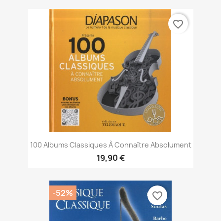
favorite_border
100 Albums Classiques À Connaître Absolument
19,90 €
-52%
favorite_border