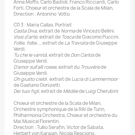
Anna Moffo, Carlo Badioli, Franco Ricciardi, Carlo
Forti, Choeur et orchestre de la Scala de Milan,
Direction : Antonino Votto.
CD 3 : Maria Callas, Portrait
Casta Diva
, extrait de
Norma
de Vincezo Bellini.
Vissi d'arte
, extrait de
Tosca
de Giacomo Puccini.
Follie, follie
..., extrait de
La Traviata
de Giuseppe
Verdi.
Tu che le vanità
, extrait de
Don Carlos
de
Giuseppe Verdi.
D'amor sull'alli rosee
, extrait du
Trouvère
de
Giuseppe Verdi.
Oh giusto cielo
!, extrait de
Lucia di Lammermoor
de Gaetano Donizetti.
Dei tuoi figli
, extrait de
Médée
de Luigi Cherubini
Choeur et orchestre de la Scala de Milan,
Orchestre symphonique de la RAI de Turin,
Philharmonia Orchestra, Choeur et orchestre du
Mai Musical Florentin.
Direction : Tullio Serafin, Victor de Sabata,
Herbert von Karajan, Nicola Rescigno.