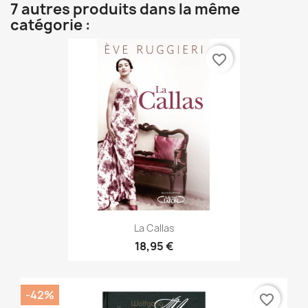
7 autres produits dans la même
catégorie :
favorite_border
La Callas
18,95 €
-42%
favorite_border