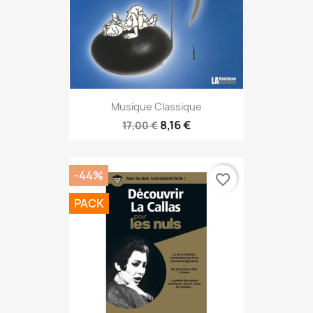
Musique Classique
8,16 €
17,00 €
-44%
favorite_border
PACK