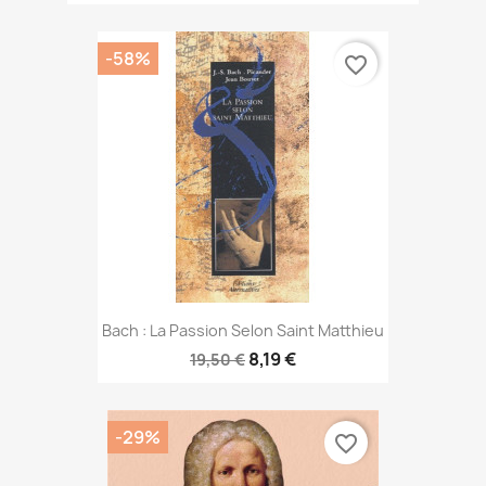
-58%
favorite_border
Bach : La Passion Selon Saint Matthieu
8,19 €
19,50 €
-29%
favorite_border