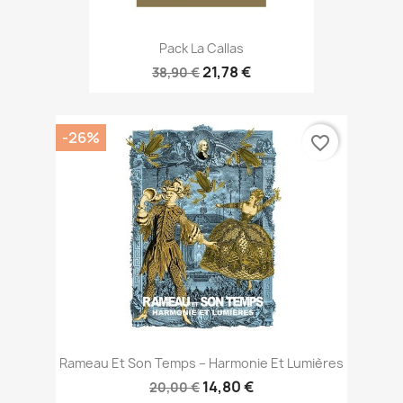
Pack La Callas
21,78 €
38,90 €
-26%
favorite_border
Rameau Et Son Temps – Harmonie Et Lumières
14,80 €
20,00 €