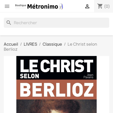
shopping_cart


(0)
search
Accueil
LIVRES
Classique
Le Christ selon
Berlioz