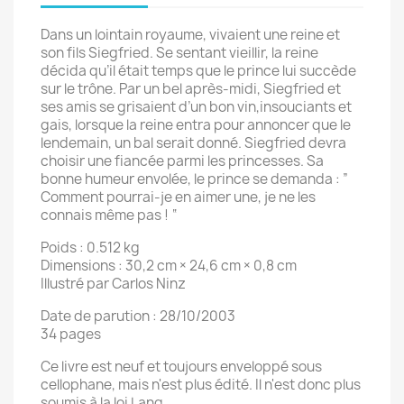
Dans un lointain royaume, vivaient une reine et
son fils Siegfried. Se sentant vieillir, la reine
décida qu’il était temps que le prince lui succède
sur le trône. Par un bel après-midi, Siegfried et
ses amis se grisaient d’un bon vin,insouciants et
gais, lorsque la reine entra pour annoncer que le
lendemain, un bal serait donné. Siegfried devra
choisir une fiancée parmi les princesses. Sa
bonne humeur envolée, le prince se demanda : ”
Comment pourrai-je en aimer une, je ne les
connais même pas ! “
Poids : 0.512 kg
Dimensions : 30,2 cm × 24,6 cm × 0,8 cm
Illustré par Carlos Ninz
Date de parution : 28/10/2003
34 pages
Ce livre est neuf et toujours enveloppé sous
cellophane, mais n'est plus édité. Il n'est donc plus
soumis à la loi Lang.