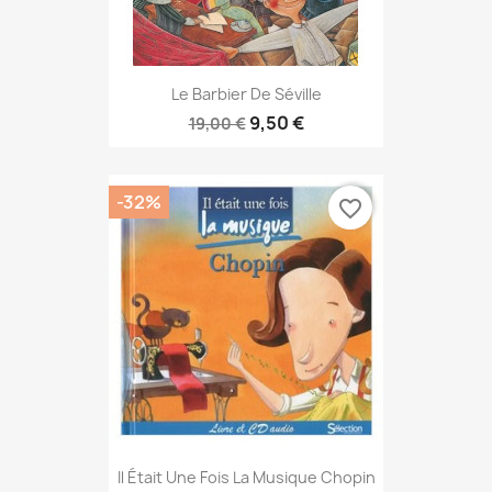
Le Barbier De Séville
9,50 €
19,00 €
-32%
favorite_border
Il Était Une Fois La Musique Chopin