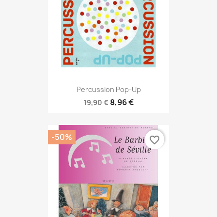
Percussion Pop-Up
8,96 €
19,90 €
-50%
favorite_border