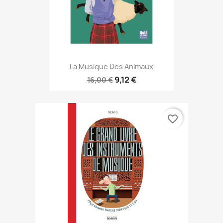
La Musique Des Animaux
9,12 €
16,00 €
favorite_border