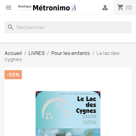
shopping_cart


(0)
search
Accueil
LIVRES
Pour les enfants
Le lac des
cygnes
-50%