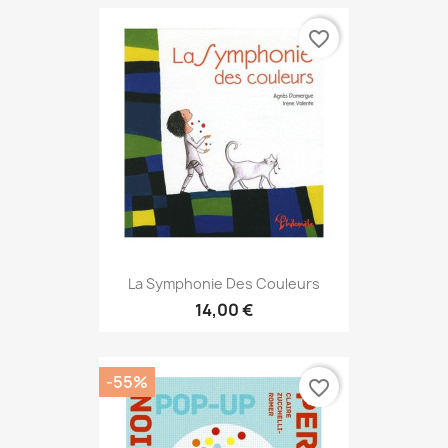
favorite_border
La Symphonie Des Couleurs
14,00 €
-55%
favorite_border