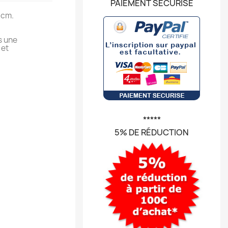
PAIEMENT SÉCURISÉ
 cm.
s une
 et
*****
5% DE RÉDUCTION