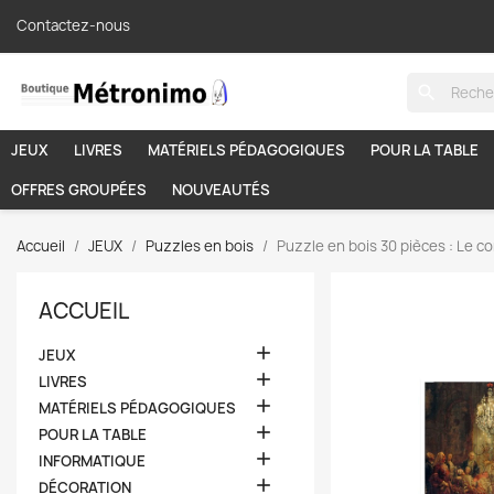
Contactez-nous
search
JEUX
LIVRES
MATÉRIELS PÉDAGOGIQUES
POUR LA TABLE
OFFRES GROUPÉES
NOUVEAUTÉS
Accueil
JEUX
Puzzles en bois
Puzzle en bois 30 pièces : Le c
ACCUEIL

JEUX

LIVRES

MATÉRIELS PÉDAGOGIQUES

POUR LA TABLE

INFORMATIQUE

DÉCORATION