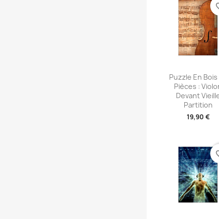
favori
Aperçu rap

Puzzle En Bois
Pièces : Violo
Devant Vieill
Partition
19,90 €
favori