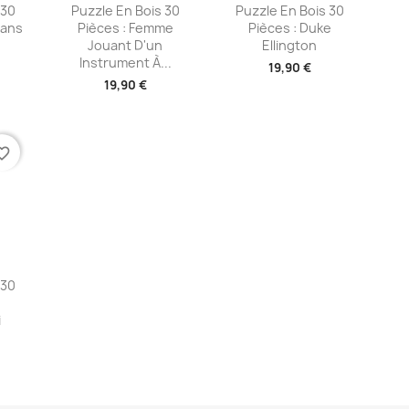
ide
Aperçu rapide
Aperçu rapide


 30
Puzzle En Bois 30
Puzzle En Bois 30
Dans
Pièces : Femme
Pièces : Duke
Jouant D'un
Ellington
Instrument À...
19,90 €
19,90 €
te_border
ide
 30
i