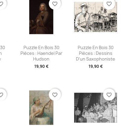
te_border
favorite_border
favorite_border
ide
Aperçu rapide
Aperçu rapide


 30
Puzzle En Bois 30
Puzzle En Bois 30
n
Pièces : Haendel Par
Pièces : Dessins
e
Hudson
D'un Saxophoniste
19,90 €
19,90 €
te_border
favorite_border
favorite_border