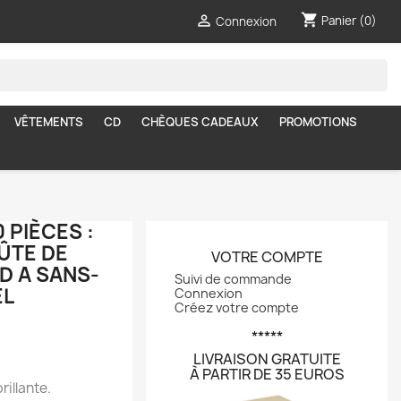
shopping_cart

Panier
(0)
Connexion
VÊTEMENTS
CD
CHÈQUES CADEAUX
PROMOTIONS
 PIÈCES :
ÛTE DE
VOTRE COMPTE
D A SANS-
Suivi de commande
EL
Connexion
Créez votre compte
*****
LIVRAISON GRATUITE
À PARTIR DE 35 EUROS
rillante.