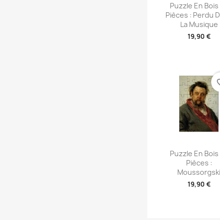
Aperçu rap

Puzzle En Bois
Pièces : Perdu 
La Musique
19,90 €
favori
Aperçu rap

Puzzle En Bois
Pièces :
Moussorgsk
19,90 €