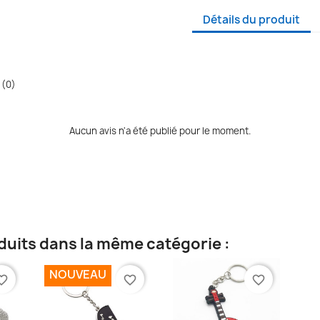
Détails du produit
 (0)
Aucun avis n'a été publié pour le moment.
duits dans la même catégorie :
NOUVEAU
te_border
favorite_border
favorite_border