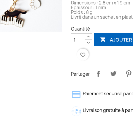
Dimensions : 2,8 cm x 1,9 cm
Épaisseur : 1 mm
Poids : 8 g
Livré dans un sachet en plas
Quantité
AJOUTER 

favorite_border
Partager
Paiement sécurisé par 
Livraison gratuite à par