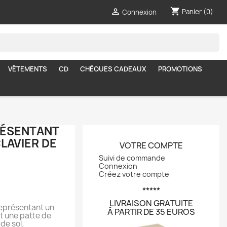
shopping_cart

Panier
(0)
Connexion
VÊTEMENTS
CD
CHÈQUES CADEAUX
PROMOTIONS
RÉSENTANT
LAVIER DE
VOTRE COMPTE
Suivi de commande
Connexion
Créez votre compte
*****
LIVRAISON GRATUITE
représentant un
À PARTIR DE 35 EUROS
et une patte de
de sol.