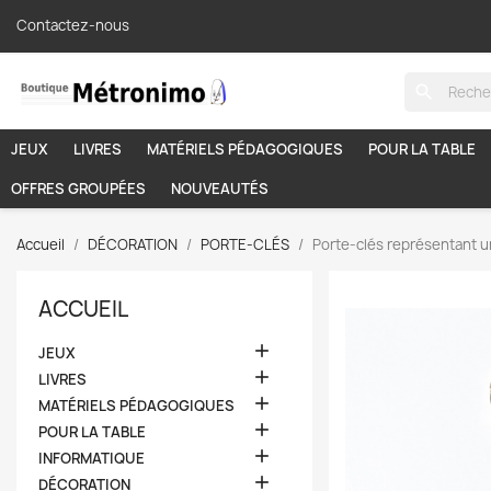
Contactez-nous
search
JEUX
LIVRES
MATÉRIELS PÉDAGOGIQUES
POUR LA TABLE
OFFRES GROUPÉES
NOUVEAUTÉS
Accueil
DÉCORATION
PORTE-CLÉS
Porte-clés représentant un
ACCUEIL

JEUX

LIVRES

MATÉRIELS PÉDAGOGIQUES

POUR LA TABLE

INFORMATIQUE

DÉCORATION