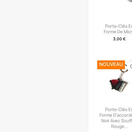
Aperçu rap

Porte-Clés E
Forme De Mic
3,00 €
NOUVEAU
favori
Aperçu rap

Porte-Clés E
Forme D'accor
Noir Avec Souff
Rouge...