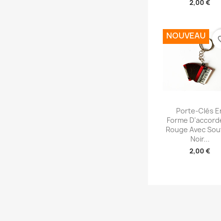
2,00 €
NOUVEAU
favori
Aperçu rap

Porte-Clés E
Forme D'accor
Rouge Avec Souf
Noir...
2,00 €