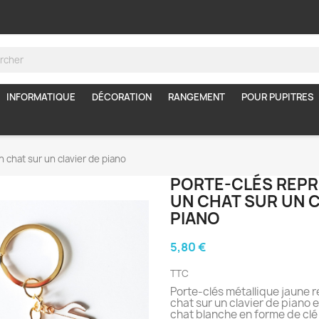
INFORMATIQUE
DÉCORATION
RANGEMENT
POUR PUPITRES
 chat sur un clavier de piano
PORTE-CLÉS REP
UN CHAT SUR UN C
PIANO
5,80 €
TTC
Porte-clés métallique jaune 
chat sur un clavier de piano 
chat blanche en forme de clé 