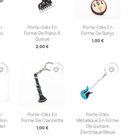
ide
Aperçu rapide
Aperçu rapide


n
Porte-Clés En
Porte-Clés En
ro
Forme De Piano À
Forme De Banjo
Queue
1,00 €
2,00 €
te_border
favorite_border
favorite_border
ide
Aperçu rapide
Aperçu rapide


n
Porte-Clés En
Porte-Clés
déon
Forme De Clarinette
Métallique En Forme
let
De Guitare
1,00 €
Électrique Bleue