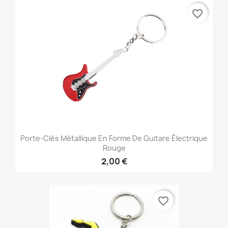
favorite_border
Porte-Clés Métallique En Forme De Guitare Électrique
Rouge
2,00 €
favorite_border