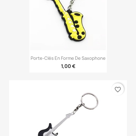
Porte-Clés En Forme De Saxophone
1,00 €
favorite_border