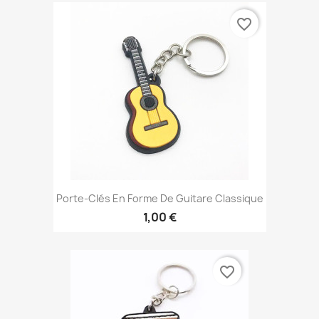
favorite_border
Porte-Clés En Forme De Guitare Classique
1,00 €
favorite_border