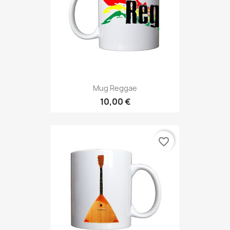
Mug Reggae
10,00 €
favorite_border