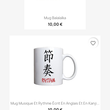
Mug Balalaïka
10,00 €
favorite_border
Mug Musique Et Rythme Écrit En Anglais Et En Kanji...
10,00 €