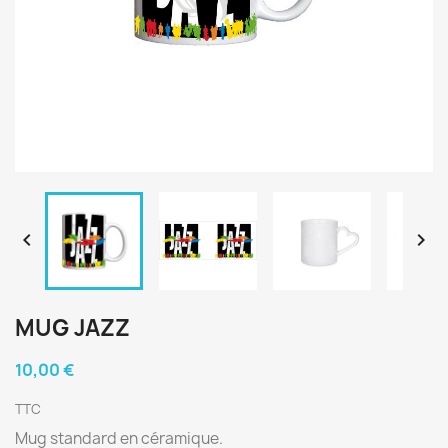


MUG JAZZ
10,00 €
TTC
Mug standard en céramique.