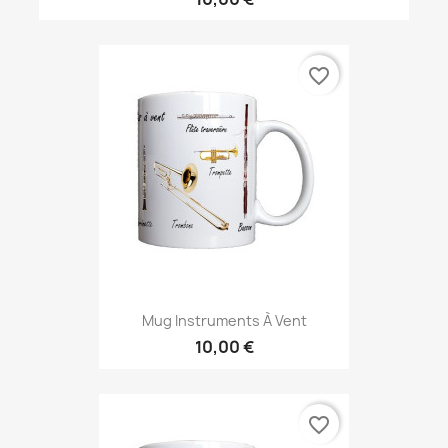
favorite_border
Mug Instruments À Vent
10,00 €
favorite_border