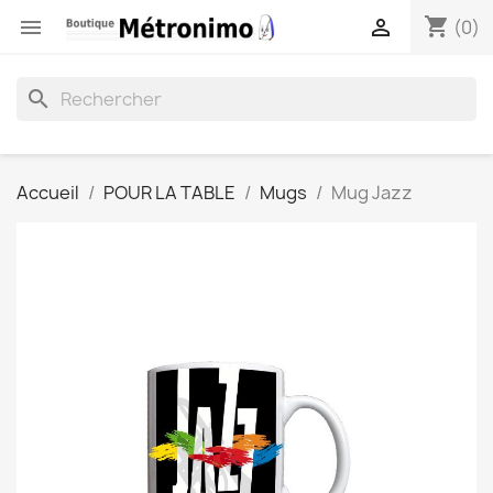
shopping_cart


(0)
search
Accueil
POUR LA TABLE
Mugs
Mug Jazz