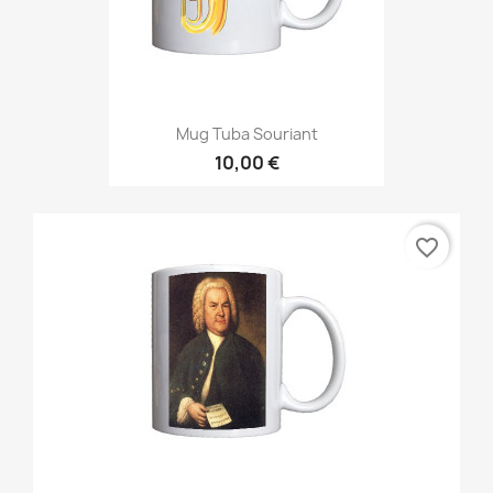
Mug Tuba Souriant
10,00 €
favorite_border