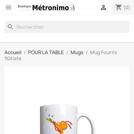
shopping_cart


(0)
search
Accueil
POUR LA TABLE
Mugs
Mug Fourmi
flûtiste