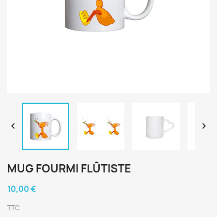


MUG FOURMI FLÛTISTE
10,00 €
TTC