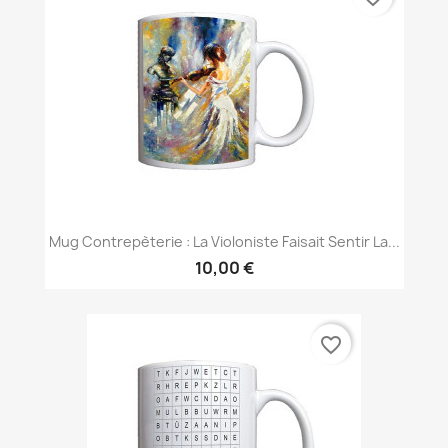
Mug Contrepèterie : La Violoniste Faisait Sentir La...
10,00 €
favorite_border