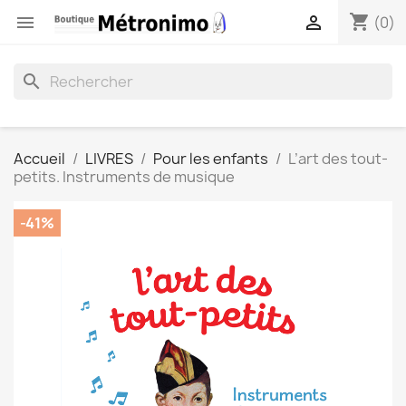
shopping_cart


(0)
search
Accueil
LIVRES
Pour les enfants
L’art des tout-
petits. Instruments de musique
-41%