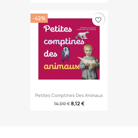
-42%
favorite_border
Petites Comptines Des Animaux
8,12 €
14,00 €