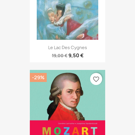
Le Lac Des Cygnes
9,50 €
19,00 €
-29%
favorite_border