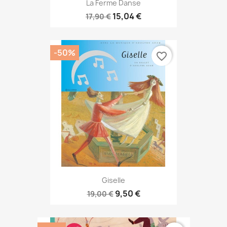
La Ferme Danse
15,04 €
17,90 €
-50%
favorite_border
Giselle
9,50 €
19,00 €