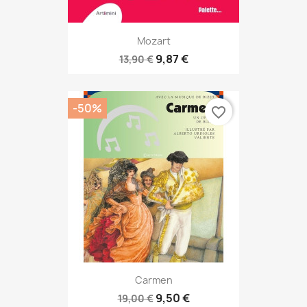
Mozart
9,87 €
13,90 €
-50%
favorite_border
Carmen
9,50 €
19,00 €