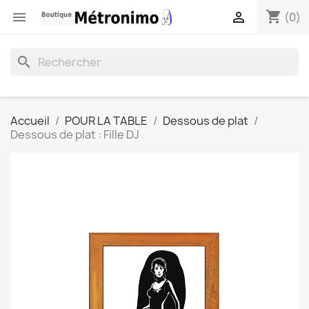
shopping_cart


(0)
search
Accueil
POUR LA TABLE
Dessous de plat
Dessous de plat : Fille DJ