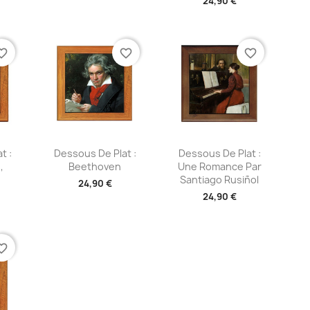
24,90 €
te_border
favorite_border
favorite_border
ide
Aperçu rapide
Aperçu rapide


t :
Dessous De Plat :
Dessous De Plat :
,
Beethoven
Une Romance Par
Santiago Rusiñol
24,90 €
24,90 €
te_border