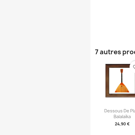
7 autres pro
favori
Aperçu rap

Dessous De Pla
Balalaïka
24,90 €