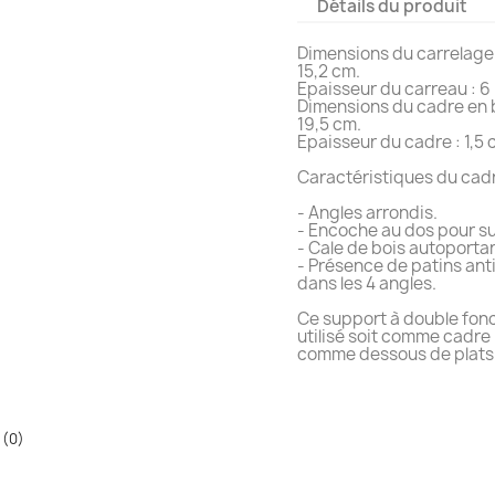
Détails du produit
Dimensions du carrelage 
15,2 cm.
Epaisseur du carreau : 6
Dimensions du cadre en b
19,5 cm.
Epaisseur du cadre : 1,5 
Caractéristiques du cadr
- Angles arrondis.
- Encoche au dos pour s
- Cale de bois autoporta
- Présence de patins an
dans les 4 angles.
Ce support à double fonc
utilisé soit comme cadre 
comme dessous de plats
 (0)