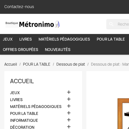
Contactez-nous
search
JEUX
LIVRES
MATÉRIELS PÉDAGOGIQUES
POUR LA TABLE
OFFRES GROUPÉES
NOUVEAUTÉS
Accueil
POUR LA TABLE
Dessous de plat
Dessous de plat : Ma
ACCUEIL

JEUX

LIVRES

MATÉRIELS PÉDAGOGIQUES

POUR LA TABLE

INFORMATIQUE

DÉCORATION