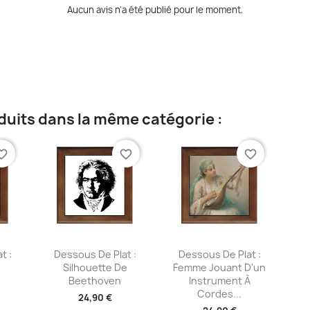
Aucun avis n'a été publié pour le moment.
duits dans la même catégorie :
te_border
favorite_border
favorite_border
ide
Aperçu rapide
Aperçu rapide


t :
Dessous De Plat :
Dessous De Plat :
Silhouette De
Femme Jouant D'un
Beethoven
Instrument À
Cordes...
24,90 €