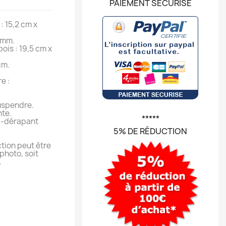
PAIEMENT SÉCURISÉ
: 15,2 cm x
 mm.
ois : 19,5 cm x
cm.
e :
uspendre.
nte.
*****
ti-dérapant
5% DE RÉDUCTION
tion peut être
photo, soit
.