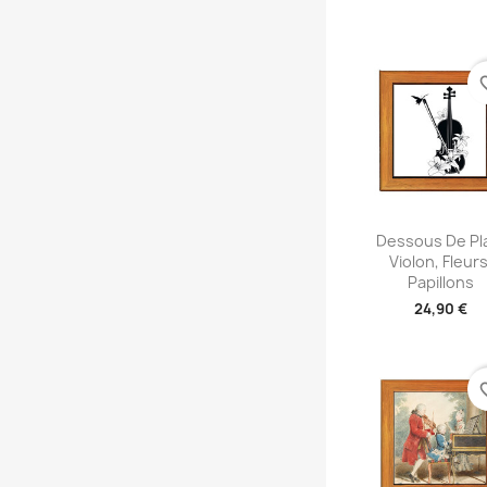
favori
Aperçu rap

Dessous De Pla
Violon, Fleurs
Papillons
24,90 €
favori