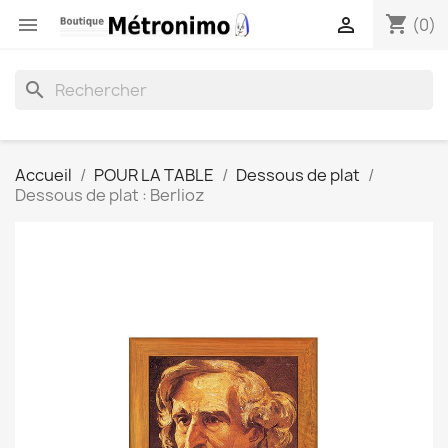
shopping_cart


(0)
search
Accueil
POUR LA TABLE
Dessous de plat
Dessous de plat : Berlioz