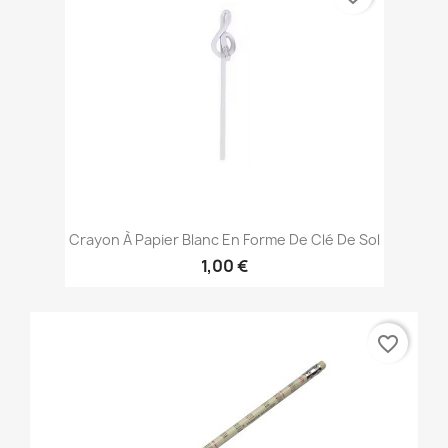
Crayon À Papier Blanc En Forme De Clé De Sol
1,00 €
favorite_border