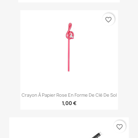
favorite_border
Crayon À Papier Rose En Forme De Clé De Sol
1,00 €
favorite_border