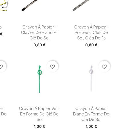
ide
Aperçu rapide
Aperçu rapide


ol
Crayon À Papier -
Crayon À Papier -
Clavier De Piano Et
Portées, Clés De
 €
Clé De Sol
Sol, Clés De Fa
0,80 €
0,80 €
te_border
favorite_border
favorite_border
ide
Aperçu rapide
Aperçu rapide


er
Crayon À Papier Vert
Crayon À Papier
 De
En Forme De Clé De
Blanc En Forme De
Sol
Clé De Sol
1,00 €
1,00 €