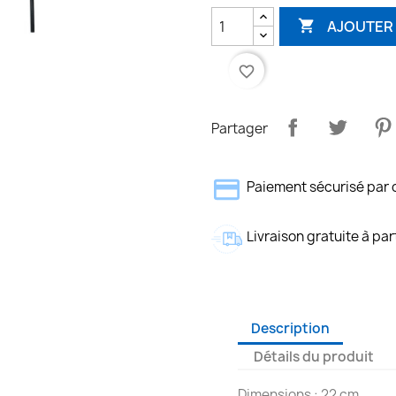
AJOUTER 

favorite_border
Partager
Paiement sécurisé par 
Livraison gratuite à par
Description
Détails du produit
Dimensions : 22 cm.