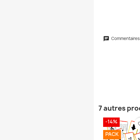
Commentaires
7 autres pro
-14%
favori
PACK