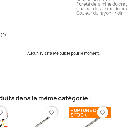
Dureté de la mine du cray
Couleur de la mine du cra
Couleur du rayon : Noir.
 (0)
Aucun avis n'a été publié pour le moment.
duits dans la même catégorie :
RUPTURE DE
te_border
favorite_border
favorite_border
STOCK