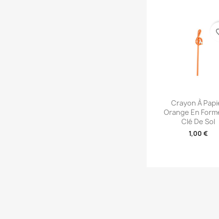
favori
Aperçu rap

Crayon À Papi
Orange En Form
Clé De Sol
1,00 €