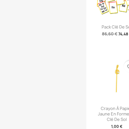
Aperçu rap

Pack Clé De S
86,60 €
74,48
favori
Aperçu rap

Crayon À Papi
Jaune En Forme
Clé De Sol
1,00 €