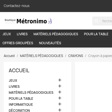
Contactez-nous
search
JEUX
LIVRES
MATÉRIELS PÉDAGOGIQUES
POUR LA TABLE
OFFRES GROUPÉES
NOUVEAUTÉS
Accueil
MATÉRIELS PÉDAGOGIQUES
CRAYONS
Crayon à papier
ACCUEIL

JEUX

LIVRES

MATÉRIELS PÉDAGOGIQUES

POUR LA TABLE

INFORMATIQUE

DÉCORATION