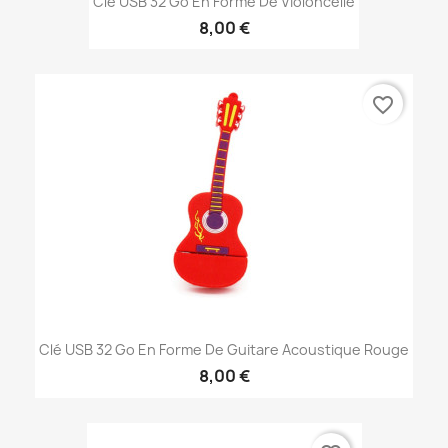
Clé USB 32 Go En Forme De Violoncelle
8,00 €
favorite_border
Clé USB 32 Go En Forme De Guitare Acoustique Rouge
8,00 €