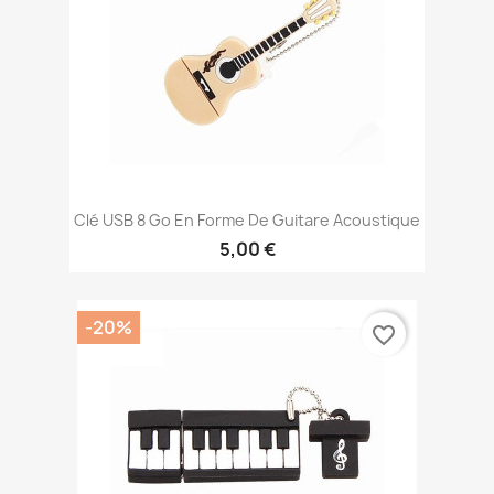
Clé USB 8 Go En Forme De Guitare Acoustique
5,00 €
-20%
favorite_border