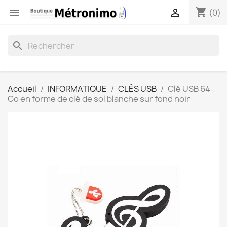
shopping_cart


(0)
search
Accueil
INFORMATIQUE
CLÉS USB
Clé USB 64
Go en forme de clé de sol blanche sur fond noir