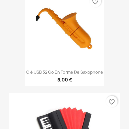
favorite_border
Clé USB 32 Go En Forme De Saxophone
8,00 €
favorite_border