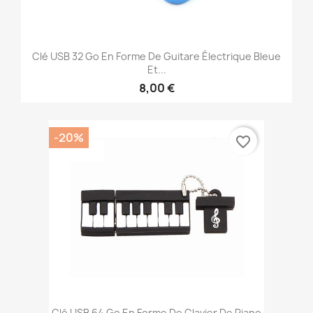
Clé USB 32 Go En Forme De Guitare Électrique Bleue
Et...
8,00 €
-20%
favorite_border
Clé USB 64 Go En Forme De Clavier De Piano