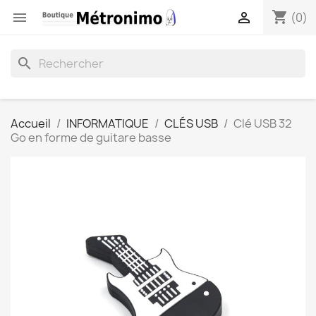
shopping_cart


(0)
search
Accueil
INFORMATIQUE
CLÉS USB
Clé USB 32
Go en forme de guitare basse