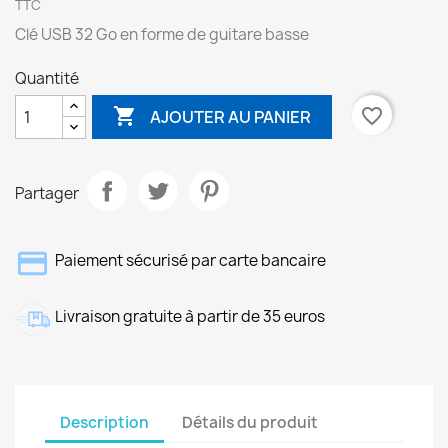
TTC
Clé USB 32 Go en forme de guitare basse
Quantité

favorite_border
AJOUTER AU PANIER
Partager
Paiement sécurisé par carte bancaire
Livraison gratuite à partir de 35 euros
Description
Détails du produit