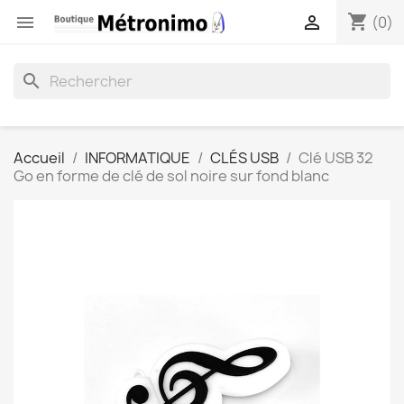
shopping_cart


(0)
search
Accueil
INFORMATIQUE
CLÉS USB
Clé USB 32
Go en forme de clé de sol noire sur fond blanc