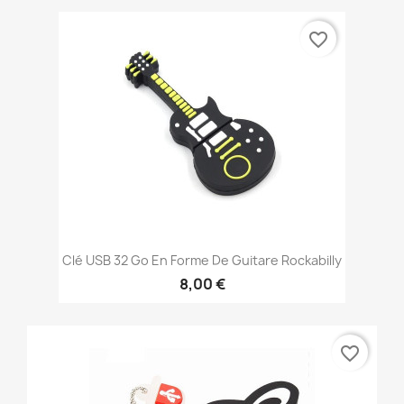
favorite_border
Clé USB 32 Go En Forme De Guitare Rockabilly
8,00 €
favorite_border