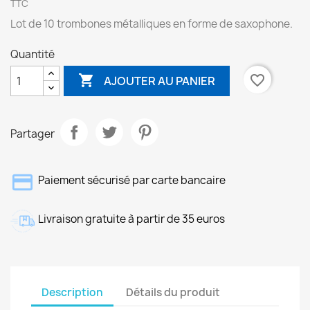
TTC
Lot de 10 trombones métalliques en forme de saxophone.
Quantité

favorite_border
AJOUTER AU PANIER
Partager
Paiement sécurisé par carte bancaire
Livraison gratuite à partir de 35 euros
Description
Détails du produit