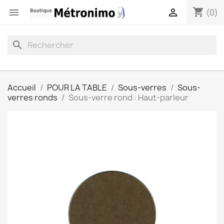
shopping_cart


(0)
search
Accueil
POUR LA TABLE
Sous-verres
Sous-
verres ronds
Sous-verre rond : Haut-parleur