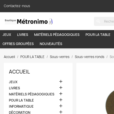
Contactez-nous
search
JEUX
LIVRES
MATÉRIELS PÉDAGOGIQUES
POUR LA TABLE
OFFRES GROUPÉES
NOUVEAUTÉS
Accueil
POUR LA TABLE
Sous-verres
Sous-verres ronds
So
ACCUEIL

JEUX

LIVRES

MATÉRIELS PÉDAGOGIQUES

POUR LA TABLE

INFORMATIQUE

DÉCORATION