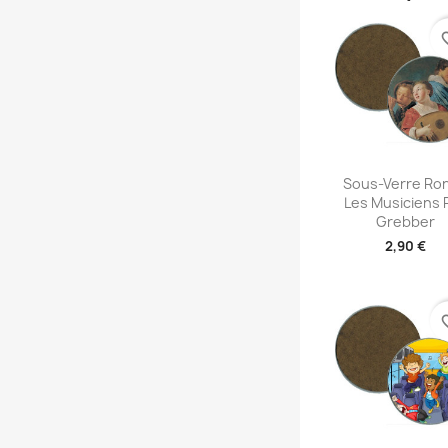
favori
Aperçu rap

Sous-Verre Ron
Les Musiciens 
Grebber
2,90 €
favori