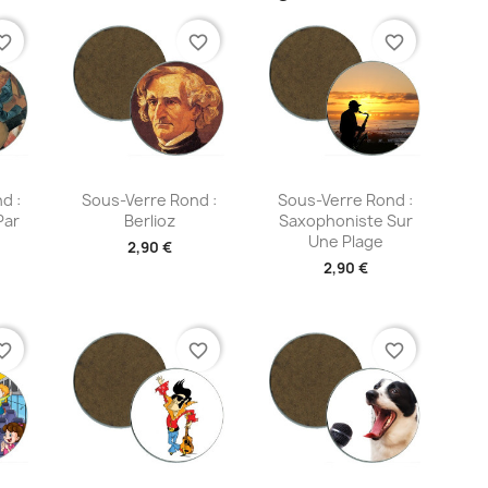
te_border
favorite_border
favorite_border
ide
Aperçu rapide
Aperçu rapide


d :
Sous-Verre Rond :
Sous-Verre Rond :
Par
Berlioz
Saxophoniste Sur
Une Plage
2,90 €
2,90 €
te_border
favorite_border
favorite_border