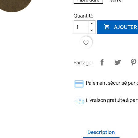
Quantité
AJOUTER 

favorite_border
Partager
Paiement sécurisé par 
Livraison gratuite à par
Description