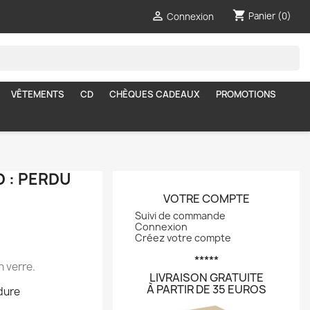
shopping_cart

Panier
(0)
Connexion
VÊTEMENTS
CD
CHÈQUES CADEAUX
PROMOTIONS
 : PERDU
VOTRE COMPTE
Suivi de commande
Connexion
Créez votre compte
*****
n verre.
LIVRAISON GRATUITE
À PARTIR DE 35 EUROS
 dure