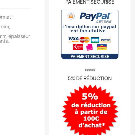
PAIEMENT SÉCURISÉ
ormat :
0 mm,
 mm, épaisseur
ants.
*****
5% DE RÉDUCTION