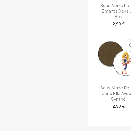
Aperçu rap

Sous-Verre Ron
Enfants Dans 
Bus
2,90 €
favori
Aperçu rap

Sous-Verre Ron
Jeune Fille Ave
Synthé
2,90 €