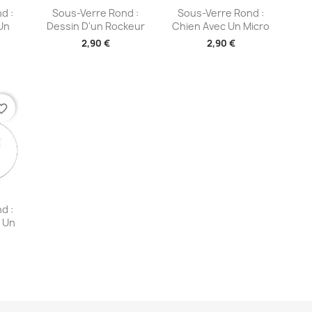
ide
Aperçu rapide
Aperçu rapide


d :
Sous-Verre Rond :
Sous-Verre Rond :
Un
Dessin D'un Rockeur
Chien Avec Un Micro
2,90 €
2,90 €
te_border
ide
d :
c Un