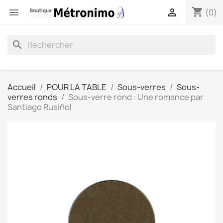
shopping_cart


(0)
search
Accueil
POUR LA TABLE
Sous-verres
Sous-
verres ronds
Sous-verre rond : Une romance par
Santiago Rusiñol