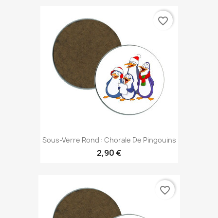
favorite_border
Sous-Verre Rond : Chorale De Pingouins
2,90 €
favorite_border