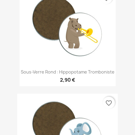
Sous-Verre Rond : Hippopotame Tromboniste
2,90 €
favorite_border