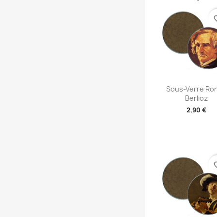
favori
Aperçu rap

Sous-Verre Ron
Berlioz
2,90 €
favori