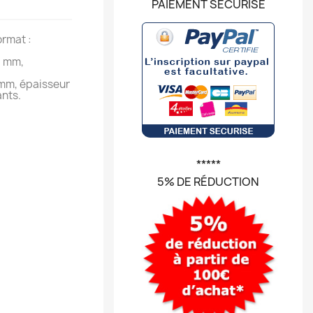
PAIEMENT SÉCURISÉ
ormat :
0 mm,
 mm, épaisseur
ants.
*****
5% DE RÉDUCTION