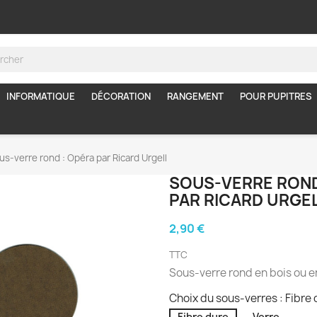
INFORMATIQUE
DÉCORATION
RANGEMENT
POUR PUPITRES
us-verre rond : Opéra par Ricard Urgell
SOUS-VERRE ROND
PAR RICARD URGE
2,90 €
TTC
Sous-verre rond en bois ou e
Choix du sous-verres : Fibre
Fibre dure
Verre