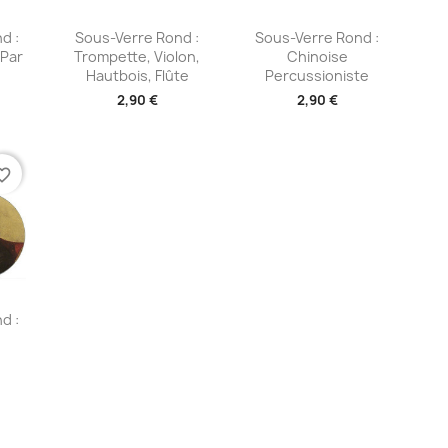
ide
Aperçu rapide
Aperçu rapide


d :
Sous-Verre Rond :
Sous-Verre Rond :
 Par
Trompette, Violon,
Chinoise
Hautbois, Flûte
Percussioniste
2,90 €
2,90 €
te_border
ide
d :