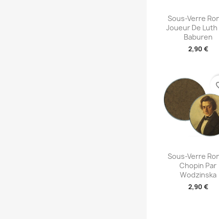
Aperçu rap

Sous-Verre Ron
Joueur De Luth
Baburen
2,90 €
favori
Aperçu rap

Sous-Verre Ron
Chopin Par
Wodzinska
2,90 €