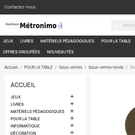
Contactez-nous
search
JEUX
LIVRES
MATÉRIELS PÉDAGOGIQUES
POUR LA TABLE
OFFRES GROUPÉES
NOUVEAUTÉS
Accueil
POUR LA TABLE
Sous-verres
Sous-verres ronds
So
ACCUEIL

JEUX

LIVRES

MATÉRIELS PÉDAGOGIQUES

POUR LA TABLE

INFORMATIQUE

DÉCORATION