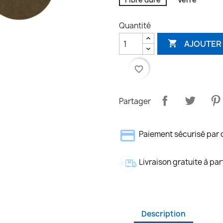
Quantité
AJOUTER 

favorite_border
Partager
Paiement sécurisé par 
Livraison gratuite à par
Description