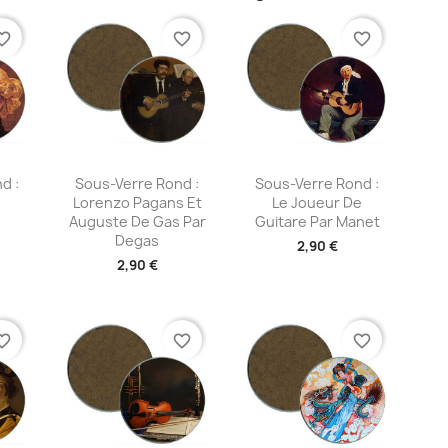
te_border
favorite_border
favorite_border
ide
Aperçu rapide
Aperçu rapide


d :
Sous-Verre Rond :
Sous-Verre Rond :
Lorenzo Pagans Et
Le Joueur De
Auguste De Gas Par
Guitare Par Manet
Degas
2,90 €
2,90 €
te_border
favorite_border
favorite_border