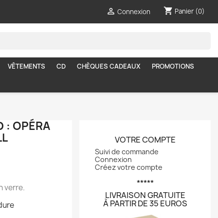
shopping_cart

Panier
(0)
Connexion
VÊTEMENTS
CD
CHÈQUES CADEAUX
PROMOTIONS
 : OPÉRA
LL
VOTRE COMPTE
Suivi de commande
Connexion
Créez votre compte
*****
n verre.
LIVRAISON GRATUITE
À PARTIR DE 35 EUROS
 dure