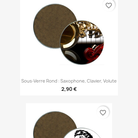
favorite_border
Sous-Verre Rond : Saxophone, Clavier, Volute
2,90 €
favorite_border