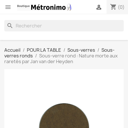
shopping_cart


(0)
search
Accueil
POUR LA TABLE
Sous-verres
Sous-
verres ronds
Sous-verre rond : Nature morte aux
raretés par Jan van der Heyden