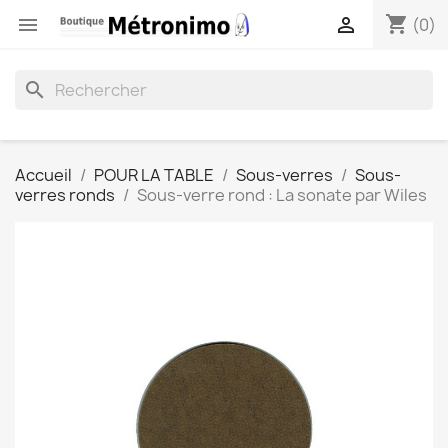
shopping_cart


(0)
search
Accueil
POUR LA TABLE
Sous-verres
Sous-
verres ronds
Sous-verre rond : La sonate par Wiles