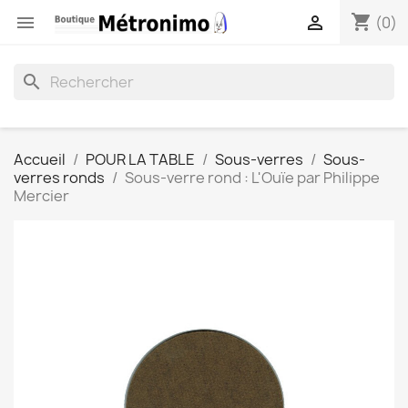
shopping_cart


(0)
search
Accueil
POUR LA TABLE
Sous-verres
Sous-
verres ronds
Sous-verre rond : L'Ouïe par Philippe
Mercier