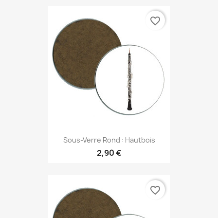
favorite_border
Sous-Verre Rond : Hautbois
2,90 €
favorite_border