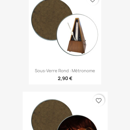
Sous-Verre Rond : Métronome
2,90 €
favorite_border