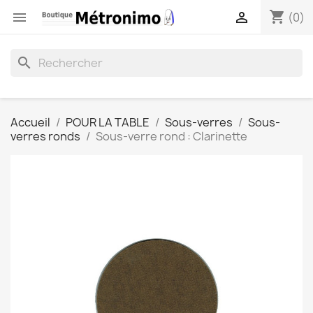
shopping_cart


(0)
search
Accueil
POUR LA TABLE
Sous-verres
Sous-
verres ronds
Sous-verre rond : Clarinette