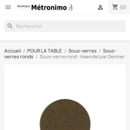
shopping_cart


(0)
search
Accueil
POUR LA TABLE
Sous-verres
Sous-
verres ronds
Sous-verre rond : Haendel par Denner