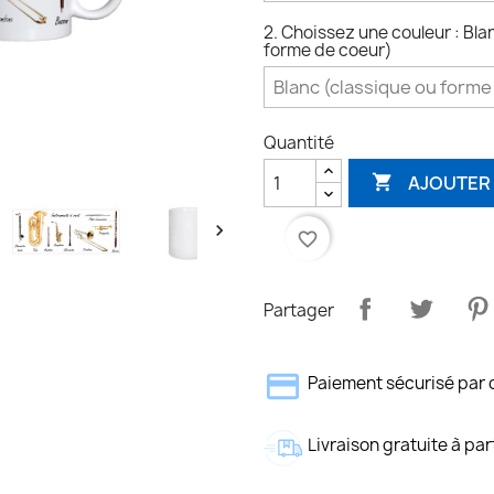
2. Choissez une couleur : Bla
forme de coeur)
Quantité
AJOUTER 


favorite_border
Partager
Paiement sécurisé par 
Livraison gratuite à par