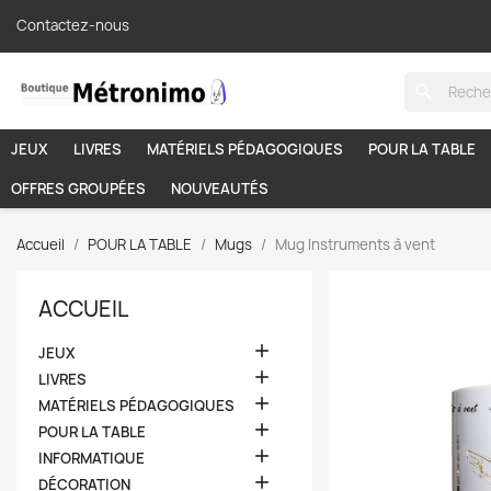
Contactez-nous
search
JEUX
LIVRES
MATÉRIELS PÉDAGOGIQUES
POUR LA TABLE
OFFRES GROUPÉES
NOUVEAUTÉS
Accueil
POUR LA TABLE
Mugs
Mug Instruments à vent
ACCUEIL

JEUX

LIVRES

MATÉRIELS PÉDAGOGIQUES

POUR LA TABLE

INFORMATIQUE

DÉCORATION