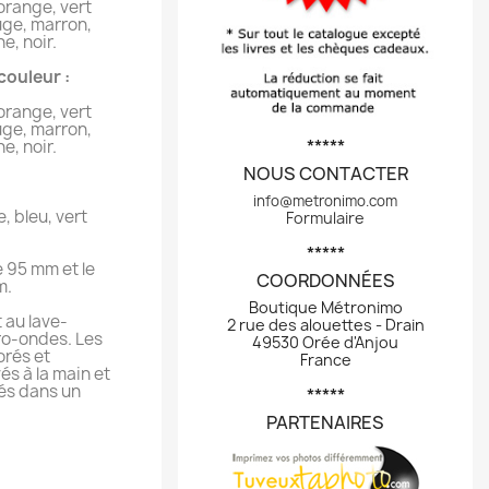
 orange, vert
ouge, marron,
ne, noir.
couleur :
 orange, vert
ouge, marron,
*****
ne, noir.
NOUS CONTACTER
info@metronimo.com
, bleu, vert
Formulaire
*****
e 95 mm et le
COORDONNÉES
m.
Boutique Métronimo
 au lave-
2 rue des alouettes - Drain
cro-ondes. Les
49530 Orée d'Anjou
orés et
France
és à la main et
sés dans un
*****
PARTENAIRES