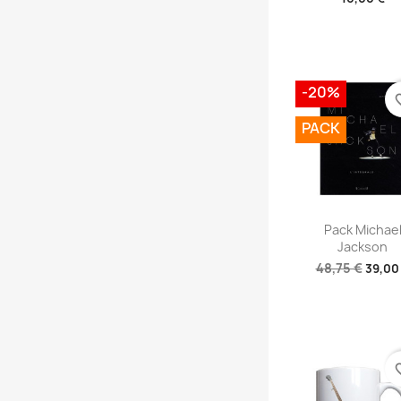
-20%
favori
PACK
Aperçu rap

Pack Michae
Jackson
48,75 €
39,00
favori