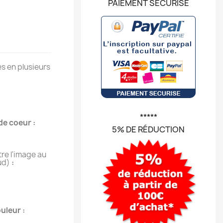
PAIEMENT SÉCURISÉ
s en plusieurs
*****
de coeur :
5% DE RÉDUCTION
tre l'image au
ud)
:
uleur :