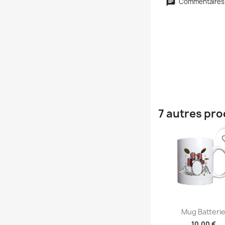
Commentaires
7 autres pro
favori
Aperçu rap

Mug Batteri
10,00 €