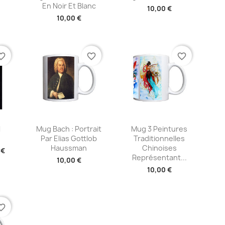
En Noir Et Blanc
10,00 €
10,00 €
te_border
favorite_border
favorite_border
ide
Aperçu rapide
Aperçu rapide


l
Mug Bach : Portrait
Mug 3 Peintures
Par Elias Gottlob
Traditionnelles
Haussman
Chinoises
 €
Représentant...
10,00 €
10,00 €
te_border