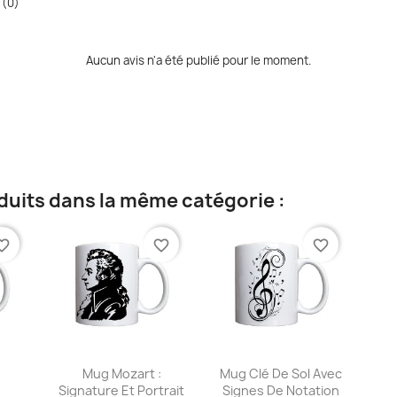
 (0)
Aucun avis n'a été publié pour le moment.
duits dans la même catégorie :
te_border
favorite_border
favorite_border
ide
Aperçu rapide
Aperçu rapide


e
Mug Mozart :
Mug Clé De Sol Avec
Signature Et Portrait
Signes De Notation