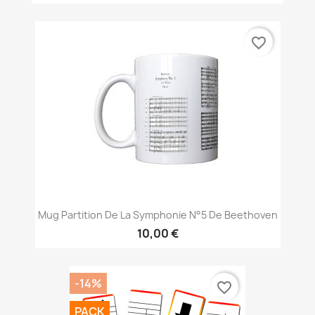
favorite_border
Mug Partition De La Symphonie N°5 De Beethoven
10,00 €
-14%
favorite_border
PACK