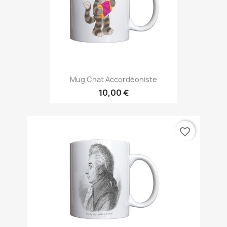
Mug Chat Accordéoniste
10,00 €
favorite_border