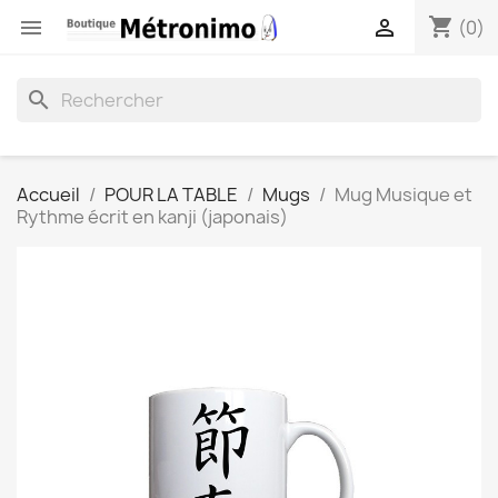
shopping_cart


(0)
search
Accueil
POUR LA TABLE
Mugs
Mug Musique et
Rythme écrit en kanji (japonais)