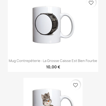
favorite_border
Mug Contrepèterie : La Grosse Caisse Est Bien Fourbe
10,00 €
favorite_border