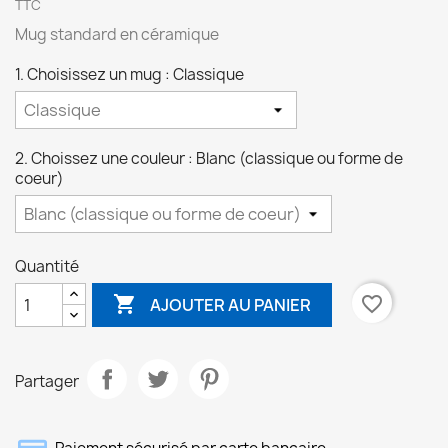
TTC
Mug standard en céramique
1. Choisissez un mug : Classique
2. Choissez une couleur : Blanc (classique ou forme de
coeur)
Quantité

favorite_border
AJOUTER AU PANIER
Partager