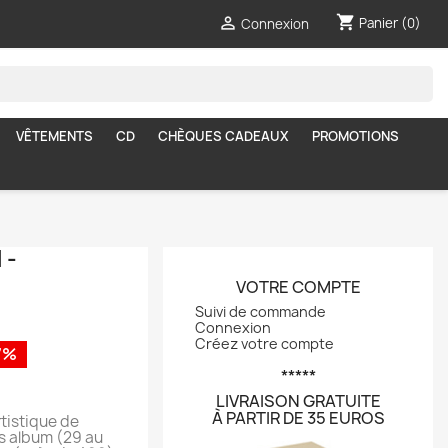
shopping_cart

Panier
(0)
Connexion
VÊTEMENTS
CD
CHÈQUES CADEAUX
PROMOTIONS
 -
VOTRE COMPTE
Suivi de commande
Connexion
Créez votre compte
7%
*****
LIVRAISON GRATUITE
À PARTIR DE 35 EUROS
rtistique de
s album (29 au