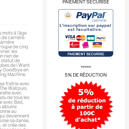
PAIEMENT SÉCURISÉ
 mots à l'âge
s de carrière.
arrière
groupe de cinq
rier, les
n rien de
 statut de
tubes de I Want
*****
ay Goodbye en
ing Machine.
5% DE RÉDUCTION
sa fratrie avec
The Wall puis,
lanète avec
endu de tous les
te avec Bad,
s albums
tionne au
 qui deviennent
pose sa danse,
, et crée des