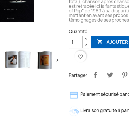
total), chanson après chanso
est retracée ici la fantastiqu
of Pop" de 1969 à sa disparit
mettant en avant ses propos 
témoignages de ses proches 
Quantité
AJOUTER 

favorite_border

Partager
Paiement sécurisé par 
Livraison gratuite à par