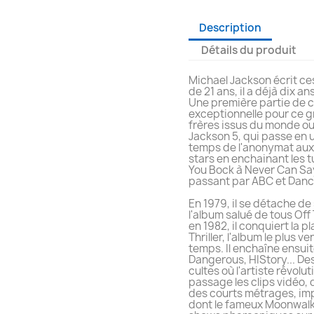
Description
Détails du produit
Michael Jackson écrit ces
de 21 ans, il a déjà dix an
Une première partie de c
exceptionnelle pour ce 
frères issus du monde ouv
Jackson 5, qui passe en u
temps de l'anonymat aux
stars en enchainant les 
You Bock à Never Can S
passant par ABC et Danc
En 1979, il se détache de 
l'album salué de tous Off 
en 1982, il conquiert la p
Thriller, l'album le plus v
temps. Il enchaîne ensui
Dangerous, HIStory... De
cultes où l'artiste révolu
passage les clips vidéo,
des courts métrages, im
dont le fameux Moonwalk