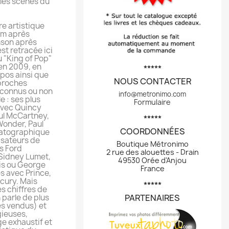
les scènes du
vre artistique
um après
nson après
st retracée ici
u "King of Pop"
 en 2009, en
*****
pos ainsi que
NOUS CONTACTER
proches
s connus ou non
info@metronimo.com
e : ses plus
Formulaire
avec Quincy
ul McCartney,
*****
Wonder, Paul
COORDONNÉES
ématographique
isateurs de
Boutique Métronimo
s Ford
2 rue des alouettes - Drain
Sidney Lumet,
49530 Orée d'Anjou
is ou George
France
s avec Prince,
cury. Mais
*****
es chiffres de
 parle de plus
PARTENAIRES
es vendus) et
gieuses,
e exhaustif et