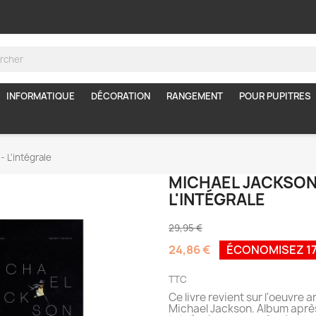
INFORMATIQUE
DÉCORATION
RANGEMENT
POUR PUPITRES
- L'intégrale
MICHAEL JACKSON
L'INTÉGRALE
29,95 €
24,86 €
ÉCONOMISEZ 1
TTC
Ce livre revient sur l'oeuvre a
Michael Jackson. Album aprè