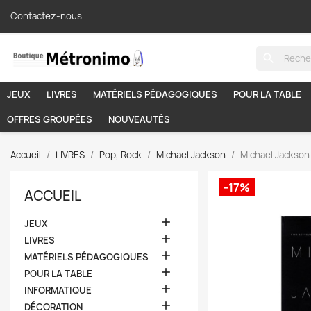
Contactez-nous
search
JEUX
LIVRES
MATÉRIELS PÉDAGOGIQUES
POUR LA TABLE
OFFRES GROUPÉES
NOUVEAUTÉS
Accueil
LIVRES
Pop, Rock
Michael Jackson
Michael Jackson 
-17%
ACCUEIL

JEUX

LIVRES

MATÉRIELS PÉDAGOGIQUES

POUR LA TABLE

INFORMATIQUE

DÉCORATION