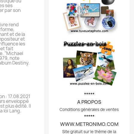
tistique du
es ses
r par son
livre rend
iforme,
hant et de la
positeur et
influence les
et fait
e. "Michael
979, note
album Destiny.
*****
on : 17.08.2021
ours enveloppé
A PROPOS
t plus édité. Il
Conditions générales de ventes
a loi Lang.
*****
WWW.METRONIMO.COM
Site gratuit sur le thème de la