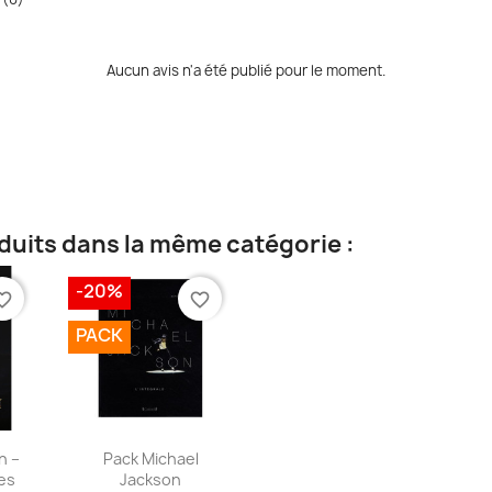
Aucun avis n'a été publié pour le moment.
duits dans la même catégorie :
-20%
te_border
favorite_border
PACK
ide
Aperçu rapide

n –
Pack Michael
es
Jackson