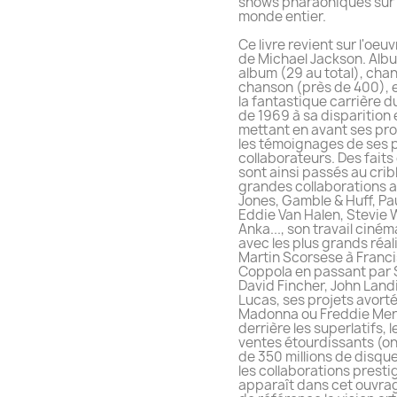
shows pharaoniques sur 
monde entier.
Ce livre revient sur l'oeu
de Michael Jackson. Alb
album (29 au total), cha
chanson (près de 400), e
la fantastique carrière d
de 1969 à sa disparition
mettant en avant ses pro
les témoignages de ses 
collaborateurs. Des fait
sont ainsi passés au cribl
grandes collaborations 
Jones, Gamble & Huff, Pa
Eddie Van Halen, Stevie 
Anka..., son travail cin
avec les plus grands réal
Martin Scorsese à Franci
Coppola en passant par 
David Fincher, John Land
Lucas, ses projets avorté
Madonna ou Freddie Mer
derrière les superlatifs, l
ventes étourdissants (on
de 350 millions de disqu
les collaborations presti
apparaît dans cet ouvrag