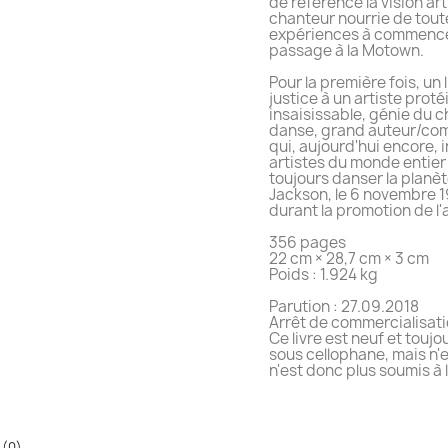
de référence la vision ar
chanteur nourrie de tout
expériences à commence
passage à la Motown.
Pour la première fois, un 
justice à un artiste proté
insaisissable, génie du c
danse, grand auteur/com
qui, aujourd'hui encore, 
artistes du monde entier 
toujours danser la planèt
Jackson, le 6 novembre 1
durant la promotion de l'
356 pages
22 cm × 28,7 cm × 3 cm
Poids : 1.924 kg
Parution : 27.09.2018
Arrêt de commercialisati
Ce livre est neuf et touj
sous cellophane, mais n'es
n'est donc plus soumis à l
 (0)