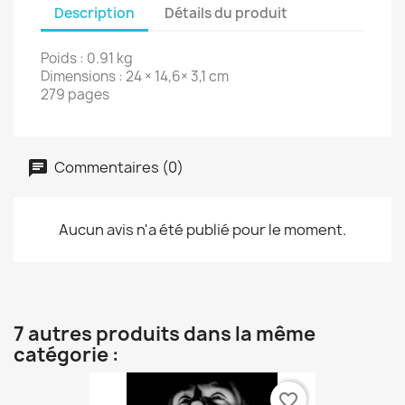
Description
Détails du produit
Poids : 0.91 kg
Dimensions : 24 × 14,6× 3,1 cm
279 pages
Commentaires (0)
Aucun avis n'a été publié pour le moment.
7 autres produits dans la même
catégorie :
favorite_border