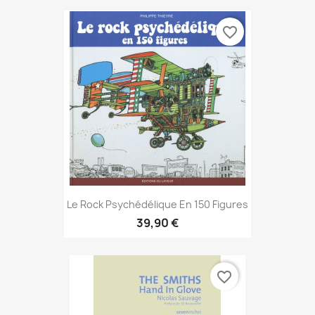
favorite_border
Le Rock Psychédélique En 150 Figures
39,90 €
favorite_border