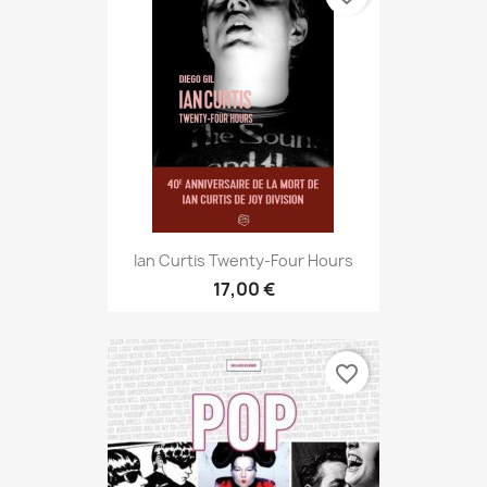
Ian Curtis Twenty-Four Hours
17,00 €
favorite_border