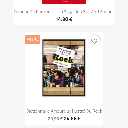
Choeur De Rockeurs – La Saga Des Salt And Pepper
14,90 €
-17%
favorite_border
Dictionnaire Amoureux Illustré Du Rock
24,86 €
29,95 €