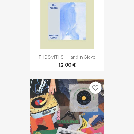
THE SMITHS – Hand In Glove
12,00 €
favorite_border