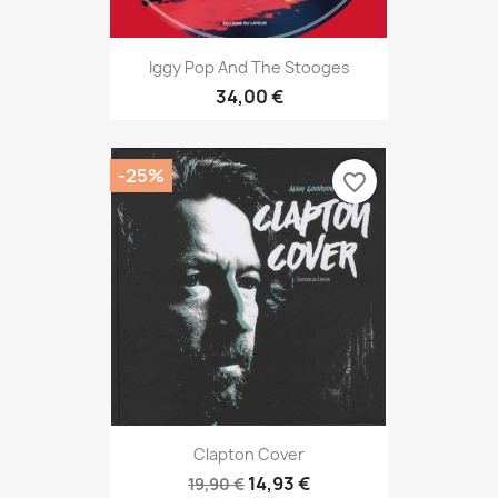
Iggy Pop And The Stooges
34,00 €
-25%
favorite_border
Clapton Cover
14,93 €
19,90 €