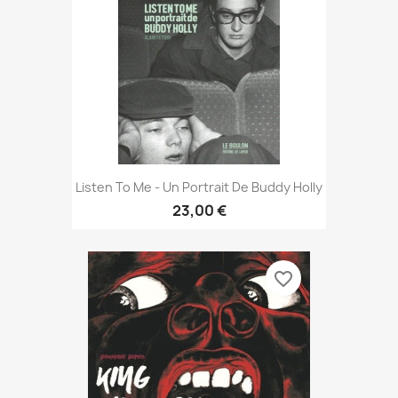
Listen To Me - Un Portrait De Buddy Holly
23,00 €
favorite_border