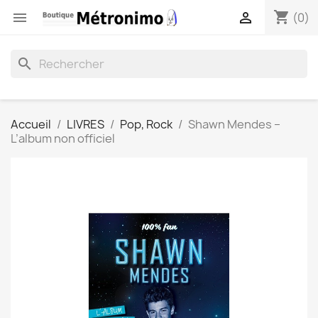
shopping_cart


(0)
search
Accueil
LIVRES
Pop, Rock
Shawn Mendes –
L’album non officiel