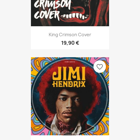
King Crimson Cover
19,90 €
favorite_border