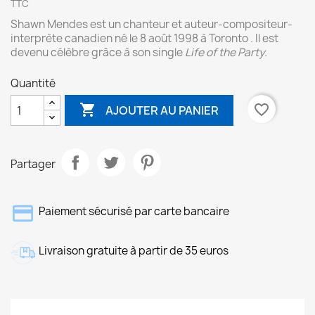
TTC
Shawn Mendes est un chanteur et auteur-compositeur-
interprète canadien né le 8 août 1998 à Toronto . Il est
devenu célèbre grâce à son single
Life of the Party.
Quantité

favorite_border
AJOUTER AU PANIER
Partager
Paiement sécurisé par carte bancaire
Livraison gratuite à partir de 35 euros