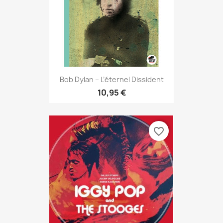
Bob Dylan – L’éternel Dissident
10,95 €
favorite_border