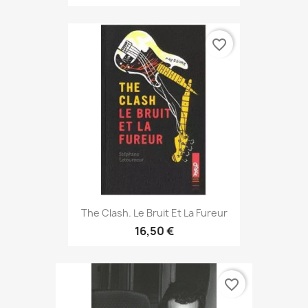
favorite_border
The Clash. Le Bruit Et La Fureur
16,50 €
favorite_border